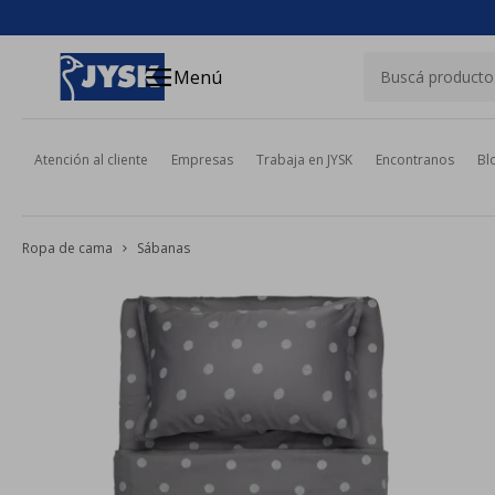
close
menu
Menú
Atención al cliente
Empresas
Trabaja en JYSK
Encontranos
Bl
Ropa de cama
Sábanas