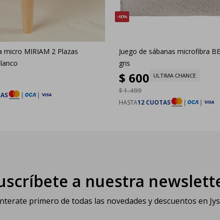
60
a micro MIRIAM 2 Plazas
Juego de sábanas microfibra B
lanco
gris
$
600
ULTIMA CHANCE
$
1.499
TAS
|
|
HASTA
12 CUOTAS
|
|
uscríbete a nuestra newslett
nterate primero de todas las novedades y descuentos en Jy