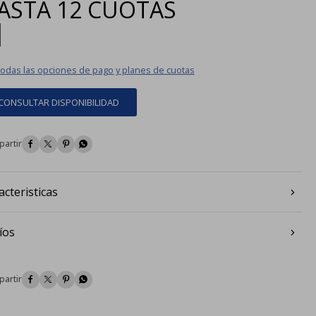
ASTA
12 CUOTAS
|
todas las opciones de pago y planes de cuotas
CONSULTAR DISPONIBILIDAD




acteristicas
íos



