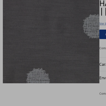
H
|
Ver 
Car
Env