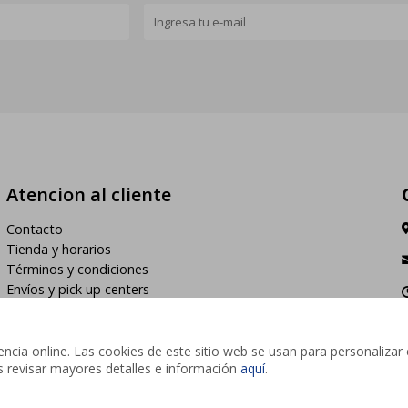
Atencion al cliente
Contacto
Tienda y horarios
Términos y condiciones
Envíos y pick up centers
h
cia online. Las cookies de este sitio web se usan para personalizar 
des revisar mayores detalles e información
aquí
.