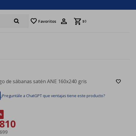
favorite
Favoritos
$
0
go de sábanas satén ANE 160x240 gris
¿Preguntále a ChatGPT que ventajas tiene este producto?
810
.699