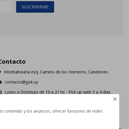
SUSCRIBIRME
Contacto
Interbalnearia esq. Camino de los Horneros, Canelones
contacto@jysk.uy
Lunes a Domingo de 10 a 21 hs - Pick up web 3 a 4 días
ábiles.





el contenido y los anuncios, ofrecer funciones de redes