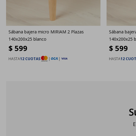
Sábana bajera micro MIRIAM 2 Plazas
Sábana bajer
140x200x25 blanco
140x200x25 b
$
599
$
599
HASTA
12 CUOTAS
|
|
HASTA
12 CUO
S
E