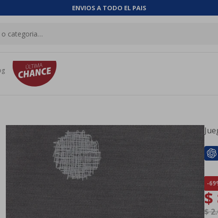
ENVIOS A TODO EL PAIS
og
Jue
69
$
$
2