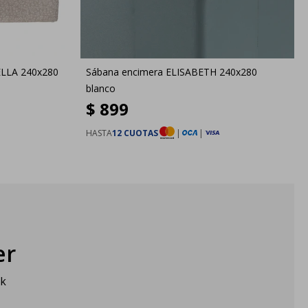
ELLA 240x280
Sábana encimera ELISABETH 240x280
blanco
$
899
HASTA
12 CUOTAS
|
|
er
sk