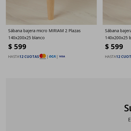
Sábana bajera micro MIRIAM 2 Plazas
Sábana bajer
140x200x25 blanco
140x200x25 b
$
599
$
599
HASTA
12 CUOTAS
|
|
HASTA
12 CUO
S
E