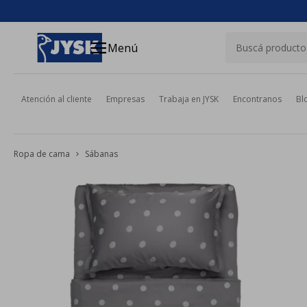
close
menu
Menú
Atención al cliente
Empresas
Trabaja en JYSK
Encontranos
Bl
Ropa de cama
Sábanas