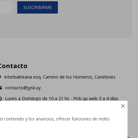
SUSCRIBIRME
Contacto
Interbalnearia esq. Camino de los Horneros, Canelones
contacto@jysk.uy
Lunes a Domingo de 10 a 21 hs - Pick up web 3 a 4 días
ábiles.





el contenido y los anuncios, ofrecer funciones de redes