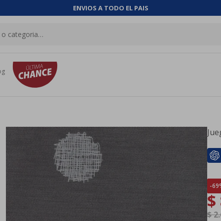
ENVIOS A TODO EL PAIS
og
Jue
69
$
$
2