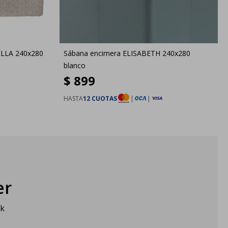
ELLA 240x280
Sábana encimera ELISABETH 240x280
blanco
$
899
HASTA
12 CUOTAS
|
|
er
sk