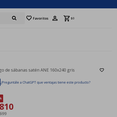
favorite
Favoritos
$
0
go de sábanas satén ANE 160x240 gris
¿Preguntále a ChatGPT que ventajas tiene este producto?
810
.699