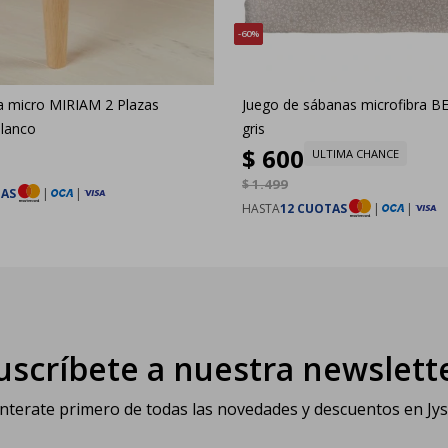
60
a micro MIRIAM 2 Plazas
Juego de sábanas microfibra B
lanco
gris
$
600
ULTIMA CHANCE
$
1.499
TAS
|
|
HASTA
12 CUOTAS
|
|
uscríbete a nuestra newslett
nterate primero de todas las novedades y descuentos en Jy