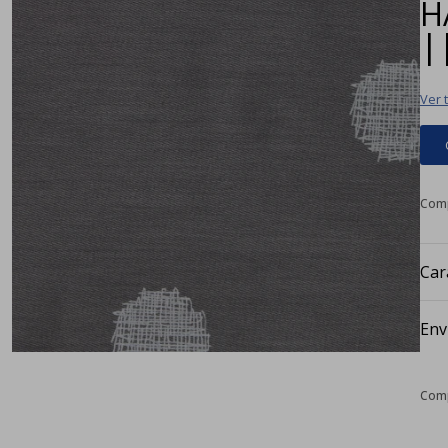
H
|
Ver 
Car
Env