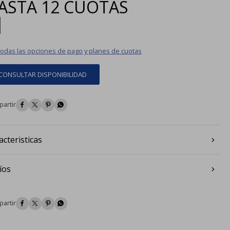
ASTA
12 CUOTAS
|
todas las opciones de pago y planes de cuotas
CONSULTAR DISPONIBILIDAD




acteristicas
íos



