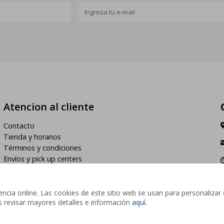
Atencion al cliente
Contacto
Tienda y horarios
Términos y condiciones
Envíos y pick up centers
h
cia online. Las cookies de este sitio web se usan para personalizar 
des revisar mayores detalles e información
aquí
.