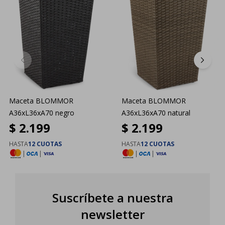
Maceta BLOMMOR
Maceta BLOMMOR
A36xL36xA70 negro
A36xL36xA70 natural
$
2.199
$
2.199
HASTA
12 CUOTAS
HASTA
12 CUOTAS
|
|
|
|
Suscríbete a nuestra
newsletter