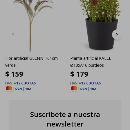
Flor artificial GLENN H61cm
Planta artificial KALLE
verde
Ø13xA16 burdeos
$
159
$
179
HASTA
12 CUOTAS
HASTA
12 CUOTAS
|
|
|
|
Suscríbete a nuestra
newsletter