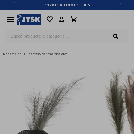
ENVIOS A TODO EL PAIS
close
menu
favorite
Decoración
Plantas y flores artificiales