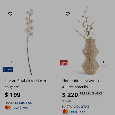
60
Flor artificial OLA H80cm
Flor artificial INGVALD
colgante
A90cm amarillo
$
199
$
220
ULTIMA CHANCE
$
549
HASTA
12 CUOTAS
HASTA
12 CUOTAS
|
|
|
|