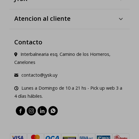
Atencion al cliente
Contacto
Interbalnearia esq. Camino de los Horneros,
Canelones
contacto@jysk.uy
Lunes a Domingo de 10 a 21 hs - Pick up web 3 a
4 días hábiles.



