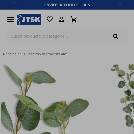
ENVIOS A TODO EL PAIS
close
menu
favorite
Decoración
Plantas y flores artificiales