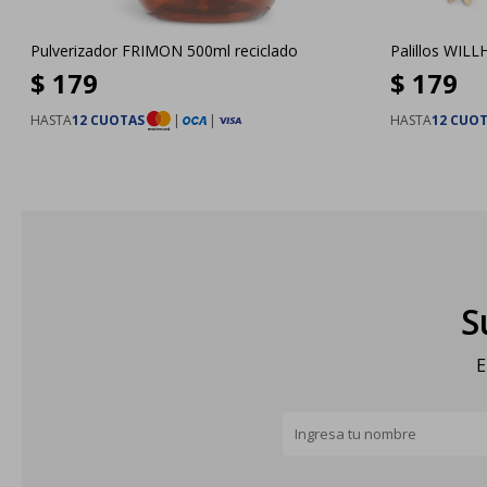
Pulverizador FRIMON 500ml reciclado
Palillos WIL
$
179
$
179
HASTA
12 CUOTAS
|
|
HASTA
12 CUO
S
E