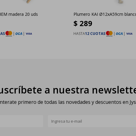
LHEM madera 20 uds
Plumero KAI Ø12xA59cm blanc
$
289
TAS
|
|
HASTA
12 CUOTAS
|
|
uscríbete a nuestra newslett
nterate primero de todas las novedades y descuentos en Jy