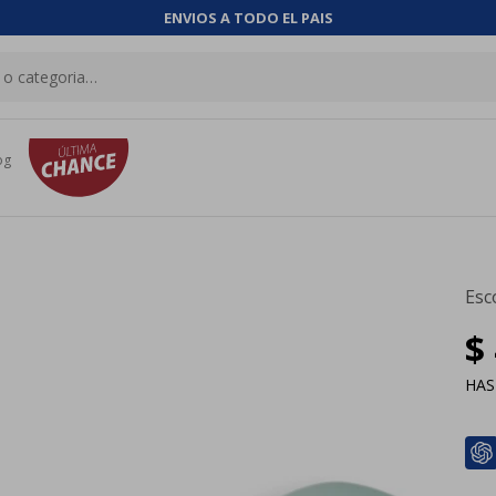
ENVIOS A TODO EL PAIS
og
Esc
$
HA