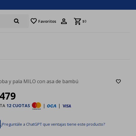
favorite
Favoritos
$
0
oba y pala MILO con asa de bambú
479
STA
12 CUOTAS
|
|
¿Preguntále a ChatGPT que ventajas tiene este producto?