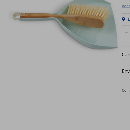
Ver 
U
remove
Car
Env