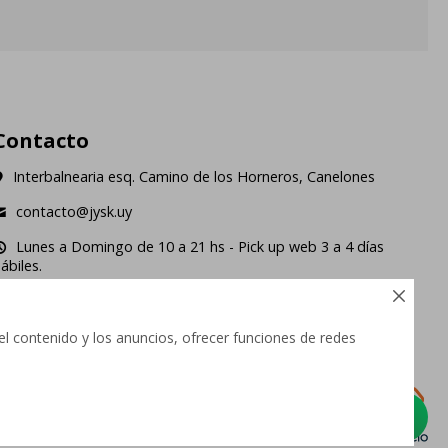
Contacto
Interbalnearia esq. Camino de los Horneros, Canelones
contacto@jysk.uy
Lunes a Domingo de 10 a 21 hs - Pick up web 3 a 4 días
ábiles.





el contenido y los anuncios, ofrecer funciones de redes