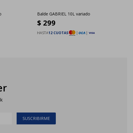
o
Balde GABRIEL 10L variado
$
299
HASTA
12 CUOTAS
|
|
er
sk
SUSCRIBIRME