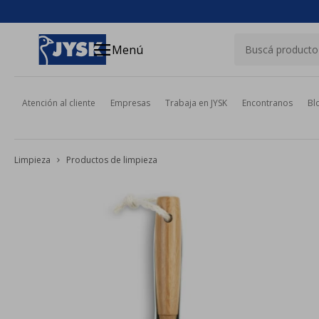
close
menu
Menú
Atención al cliente
Empresas
Trabaja en JYSK
Encontranos
Bl
Limpieza
Productos de limpieza