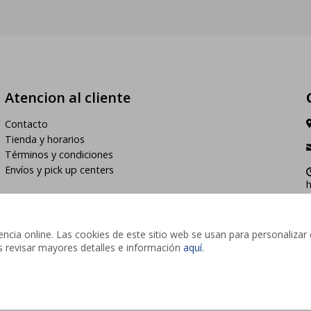
Atencion al cliente
Contacto
Tienda y horarios
Términos y condiciones
Envíos y pick up centers
h
cia online. Las cookies de este sitio web se usan para personalizar 
des revisar mayores detalles e información
aquí
.