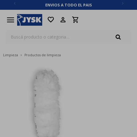
ENVIOS A TODO EL PAIS
close
menu
favorite
Limpieza
Productos de limpieza