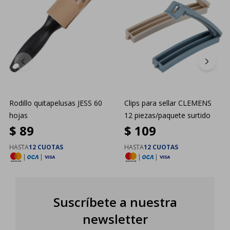
Rodillo quitapelusas JESS 60
Clips para sellar CLEMENS
hojas
12 piezas/paquete surtido
$
89
$
109
HASTA
12 CUOTAS
HASTA
12 CUOTAS
|
|
|
|
Suscríbete a nuestra
newsletter