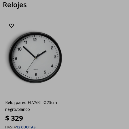
Relojes
Reloj pared ELVART Ø23cm
negro/blanco
$
329
HASTA
12 CUOTAS