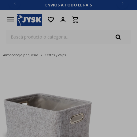
ENVIOS A TODO EL PAIS
close
menu
favorite
Almacenaje pequeño
Cestos y cajas