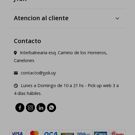
Atencion al cliente
Contacto
Interbalnearia esq. Camino de los Horneros,
Canelones
contacto@jysk.uy
Lunes a Domingo de 10 a 21 hs - Pick up web 3 a
4 días hábiles.



