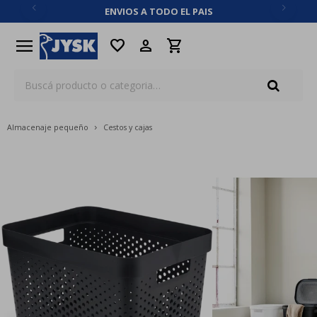
ENVIOS A TODO EL PAIS
close
menu
favorite
Almacenaje pequeño
Cestos y cajas