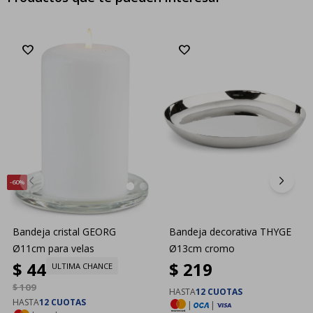
60
Bandeja cristal GEORG
Bandeja decorativa THYGE
Ø11cm para velas
Ø13cm cromo
$
44
$
219
ULTIMA CHANCE
$
109
HASTA
12 CUOTAS
HASTA
12 CUOTAS
|
|