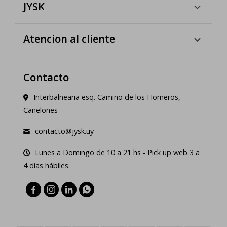
JYSK
Atencion al cliente
Contacto
Interbalnearia esq. Camino de los Horneros,
Canelones
contacto@jysk.uy
Lunes a Domingo de 10 a 21 hs - Pick up web 3 a
4 días hábiles.



