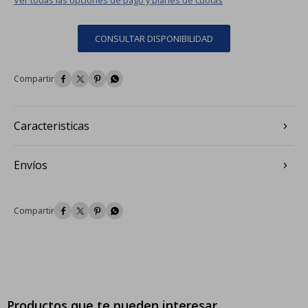
CONSULTAR DISPONIBILIDAD




Caracteristicas
Envíos




Productos que te pueden interesar