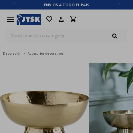
ENVIOS A TODO EL PAIS
close
menu
favorite
Decoración
Accesorios decorativos