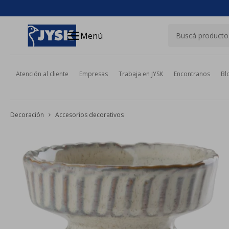
close
menu
Menú
Atención al cliente
Empresas
Trabaja en JYSK
Encontranos
Bl
Decoración
Accesorios decorativos