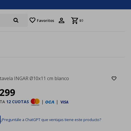
favorite
Favoritos
$
0
tavela INGAR Ø10x11 cm blanco
299
STA
12 CUOTAS
|
|
¿Preguntále a ChatGPT que ventajas tiene este producto?