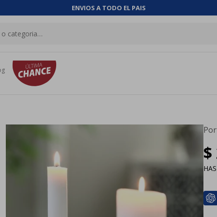
ENVIOS A TODO EL PAIS
og
Por
$
HA