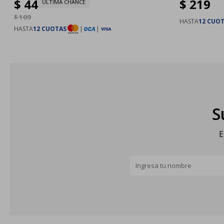
$
44
$
219
ULTIMA CHANCE
$
109
HASTA
12 CUO
HASTA
12 CUOTAS
|
|
S
E