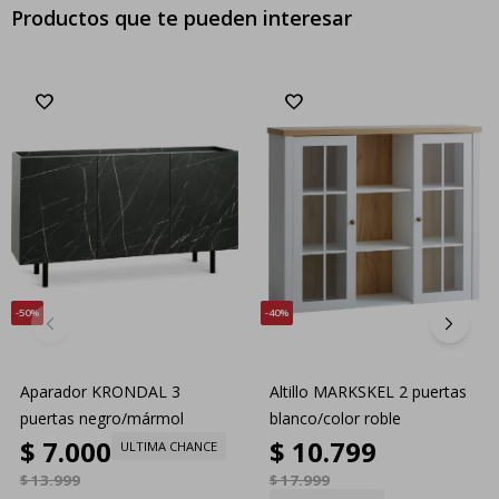
Productos que te pueden interesar
50
40
Aparador KRONDAL 3
Altillo MARKSKEL 2 puertas
puertas negro/mármol
blanco/color roble
$
7.000
$
10.799
ULTIMA CHANCE
$
13.999
$
17.999