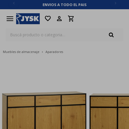
ENVIOS A TODO EL PAIS
close
menu
favorite
Muebles de almacenaje
Aparadores