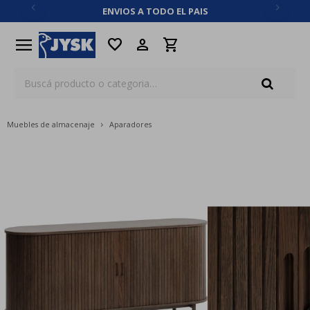
ENVIOS A TODO EL PAIS
close
menu
favorite
Muebles de almacenaje
Aparadores