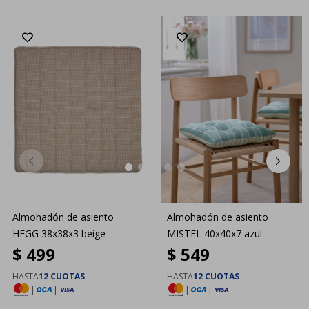
Almohadón de asiento
Almohadón de asiento
HEGG 38x38x3 beige
MISTEL 40x40x7 azul
$
499
$
549
HASTA
12 CUOTAS
HASTA
12 CUOTAS
|
|
|
|