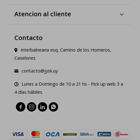
Atencion al cliente
Contacto
Interbalnearia esq. Camino de los Horneros,
Canelones
contacto@jysk.uy
Lunes a Domingo de 10 a 21 hs - Pick up web 3 a
4 días hábiles.



