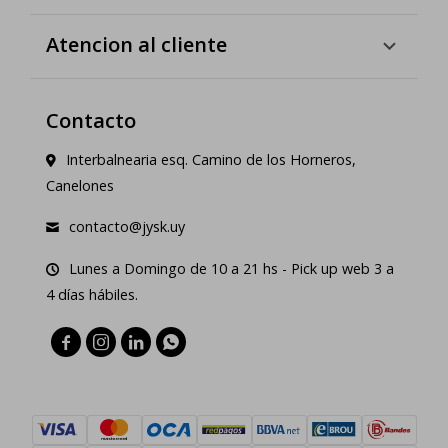
Atencion al cliente
Contacto
Interbalnearia esq. Camino de los Horneros,
Canelones
contacto@jysk.uy
Lunes a Domingo de 10 a 21 hs - Pick up web 3 a
4 días hábiles.



