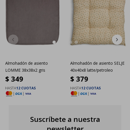
Almohadón de asiento
Almohadón de asiento SELJE
LOMME 38x38x2 gris
40x40x8 latte/petroleo
$
349
$
379
HASTA
12 CUOTAS
HASTA
12 CUOTAS
|
|
|
|
Suscríbete a nuestra
newsletter