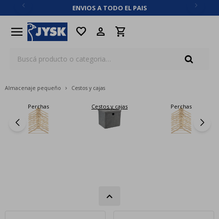
ENVIOS A TODO EL PAIS
close
menu
favorite
Almacenaje pequeño
Cestos y cajas
Perchas
Cestos y cajas
Perchas