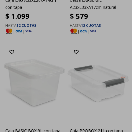
Caja LAU A32xL20xA14cm
Cesta LARSEMIL
con tapa
A23xL33xA17cm natural
$
1.099
$
579
HASTA
12 CUOTAS
HASTA
12 CUOTAS
|
|
|
|
Caja BASIC BOX 9L con tapa
Caja PROBOX 21L con tapa