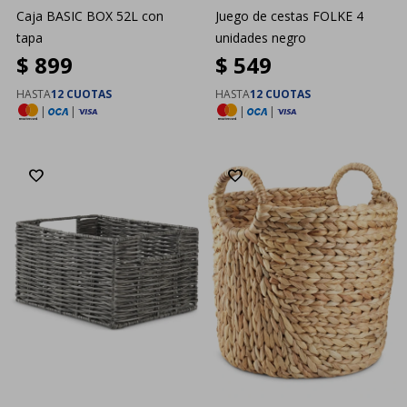
Caja BASIC BOX 52L con
Juego de cestas FOLKE 4
tapa
unidades negro
$
899
$
549
HASTA
12 CUOTAS
HASTA
12 CUOTAS
|
|
|
|