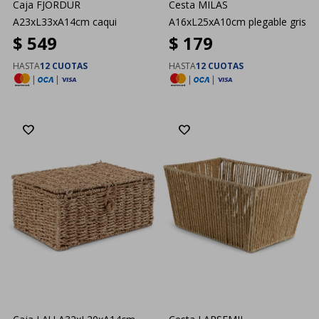
Caja FJORDUR
Cesta MILAS
A23xL33xA14cm caqui
A16xL25xA10cm plegable gris
$
549
$
179
HASTA
12 CUOTAS
HASTA
12 CUOTAS
|
|
|
|