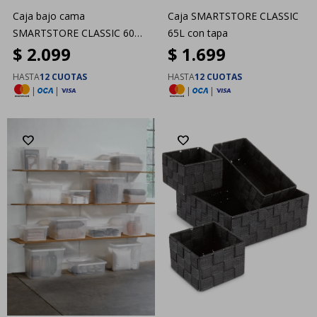
Caja bajo cama
Caja SMARTSTORE CLASSIC
SMARTSTORE CLASSIC 60
65L con tapa
$
2.099
$
1.699
60L con tapa
HASTA
12 CUOTAS
HASTA
12 CUOTAS
|
|
|
|