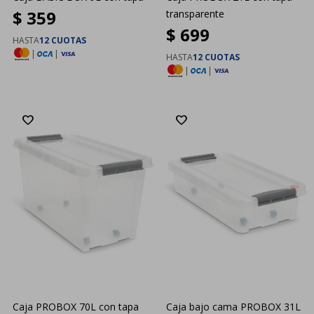
$
359
transparente
$
699
HASTA
12 CUOTAS
|
|
HASTA
12 CUOTAS
|
|
Caja PROBOX 70L con tapa
Caja bajo cama PROBOX 31L