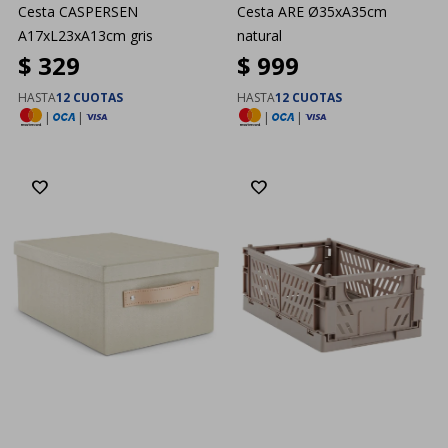
Cesta CASPERSEN
Cesta ARE Ø35xA35cm
A17xL23xA13cm gris
natural
$
329
$
999
HASTA
12 CUOTAS
HASTA
12 CUOTAS
|
|
|
|