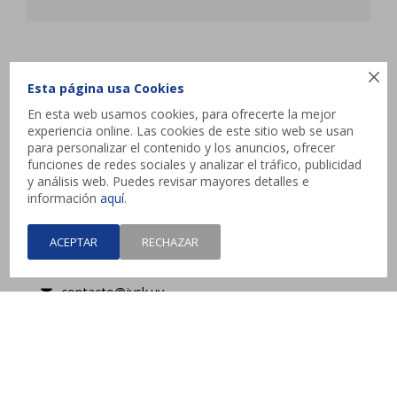
JYSK

Esta página usa Cookies
En esta web usamos cookies, para ofrecerte la mejor
Atencion al cliente
experiencia online. Las cookies de este sitio web se usan
para personalizar el contenido y los anuncios, ofrecer
funciones de redes sociales y analizar el tráfico, publicidad
y análisis web. Puedes revisar mayores detalles e
Contacto
información
aquí
.
Interbalnearia esq. Camino de los Horneros,
ACEPTAR
RECHAZAR
Canelones
contacto@jysk.uy
Lunes a Domingo de 10 a 21 hs - Pick up web 3 a
4 días hábiles.



