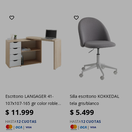
Escritorio LANGAGER 41-
Silla escritorio KOKKEDAL
107x107-165 gir color roble
tela gris/blanco
$
11.999
$
5.499
nat
HASTA
12 CUOTAS
HASTA
12 CUOTAS
|
|
|
|