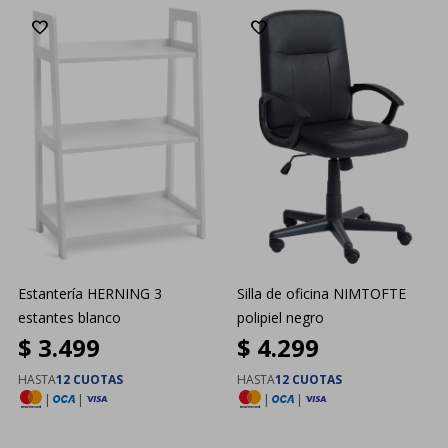
Estantería HERNING 3
Silla de oficina NIMTOFTE
estantes blanco
polipiel negro
$
3.499
$
4.299
HASTA
12 CUOTAS
HASTA
12 CUOTAS
|
|
|
|