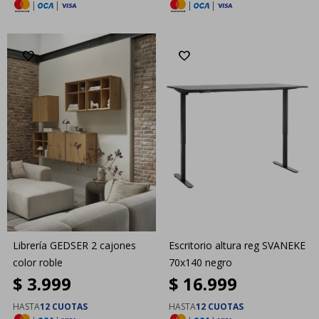
|
|
|
|
Librería GEDSER 2 cajones
Escritorio altura reg SVANEKE
color roble
70x140 negro
$
3.999
$
16.999
HASTA
12 CUOTAS
HASTA
12 CUOTAS