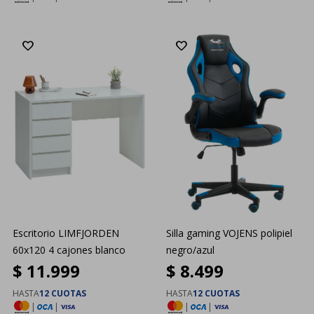
Escritorio LIMFJORDEN
Silla gaming VOJENS polipiel
60x120 4 cajones blanco
negro/azul
$
11.999
$
8.499
HASTA
12 CUOTAS
HASTA
12 CUOTAS
|
|
|
|