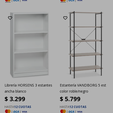
|
|
|
|
Librería HORSENS 3 estantes
Estantería VANDBORG 5 est
ancha blanco
color roble/negro
$
3.299
$
5.799
HASTA
12 CUOTAS
HASTA
12 CUOTAS
|
|
|
|