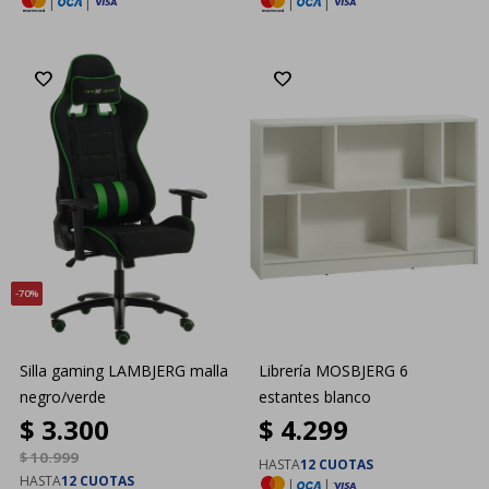
|
|
|
|
70
Silla gaming LAMBJERG malla
Librería MOSBJERG 6
negro/verde
estantes blanco
$
3.300
$
4.299
$
10.999
HASTA
12 CUOTAS
HASTA
12 CUOTAS
|
|