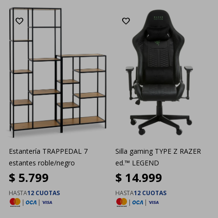
Estantería TRAPPEDAL 7
Silla gaming TYPE Z RAZER
estantes roble/negro
ed.™ LEGEND
$
5.799
$
14.999
HASTA
12 CUOTAS
HASTA
12 CUOTAS
|
|
|
|