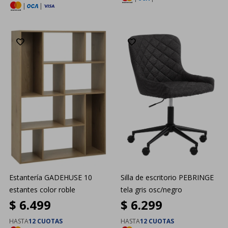
|
|
Estantería GADEHUSE 10
Silla de escritorio PEBRINGE
estantes color roble
tela gris osc/negro
$
6.499
$
6.299
HASTA
12 CUOTAS
HASTA
12 CUOTAS