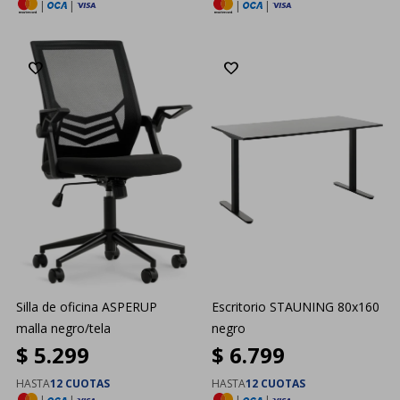
|
|
|
|
Silla de oficina ASPERUP
Escritorio STAUNING 80x160
malla negro/tela
negro
$
5.299
$
6.799
HASTA
12 CUOTAS
HASTA
12 CUOTAS