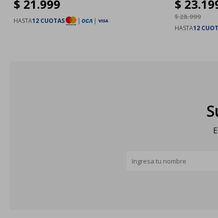
$
21.999
$
23.19
$
28.999
HASTA
12 CUOTAS
|
|
HASTA
12 CUO
S
E