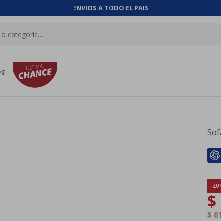
ENVIOS A TODO EL PAIS
og
Sof
20
$
$
6