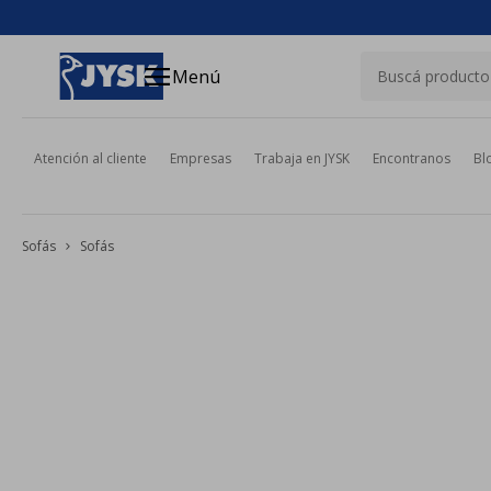
close
menu
Menú
Atención al cliente
Empresas
Trabaja en JYSK
Encontranos
Bl
Sofás
Sofás