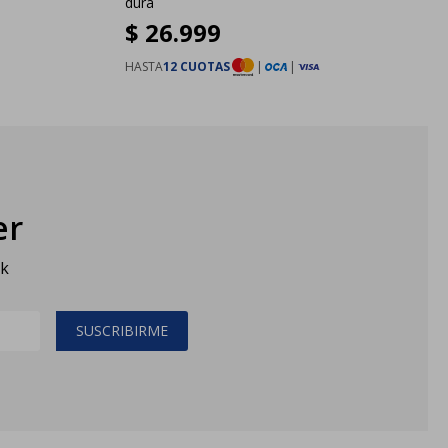
dura
$
26.999
HASTA
12 CUOTAS
|
|
er
sk
SUSCRIBIRME