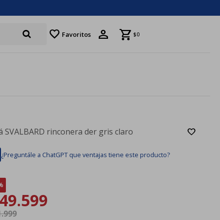
favorite
Favoritos
$
0
á SVALBARD rinconera der gris claro
¿Preguntále a ChatGPT que ventajas tiene este producto?
49.599
1.999