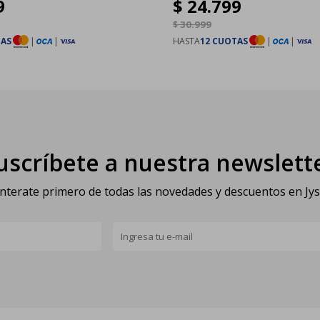
9
$
24.799
$
30.999
TAS
|
|
HASTA
12 CUOTAS
|
|
uscríbete a nuestra newslett
nterate primero de todas las novedades y descuentos en Jy