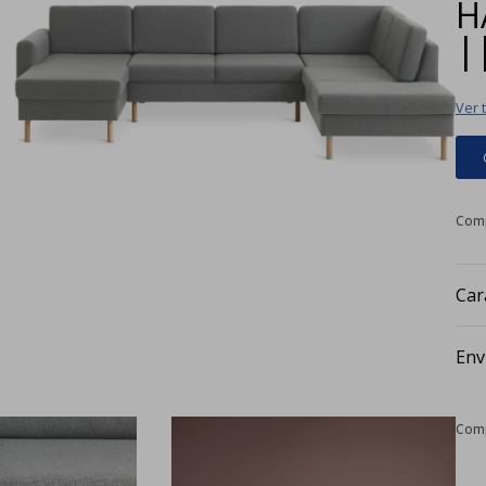
H
|
Ver 
Car
Env