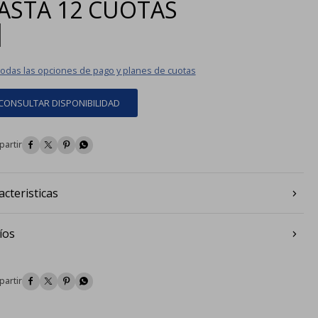
ASTA
12 CUOTAS
|
todas las opciones de pago y planes de cuotas
CONSULTAR DISPONIBILIDAD




acteristicas
íos



