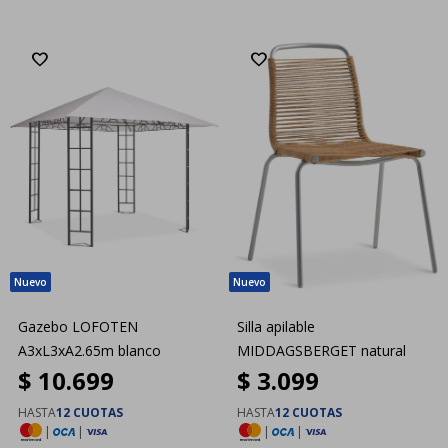
Gazebo LOFOTEN
Silla apilable
A3xL3xA2.65m blanco
MIDDAGSBERGET natural
$
10.699
$
3.099
HASTA
12 CUOTAS
HASTA
12 CUOTAS
|
|
|
|