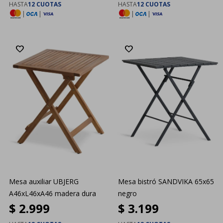
HASTA
12 CUOTAS
HASTA
12 CUOTAS
|
|
|
|
Mesa auxiliar UBJERG
Mesa bistró SANDVIKA 65x65
A46xL46xA46 madera dura
negro
$
2.999
$
3.199