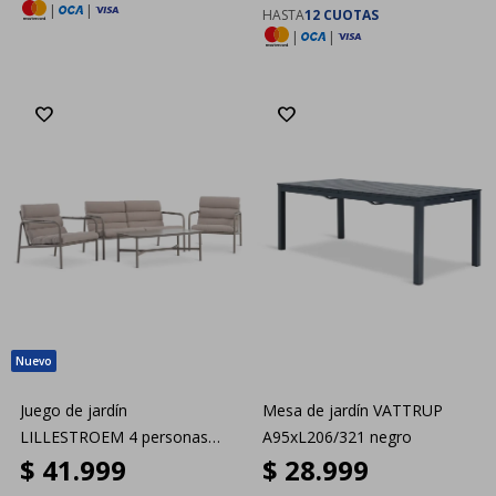
|
|
HASTA
12 CUOTAS
|
|
Juego de jardín
Mesa de jardín VATTRUP
LILLESTROEM 4 personas
A95xL206/321 negro
$
41.999
$
28.999
arena oscuro