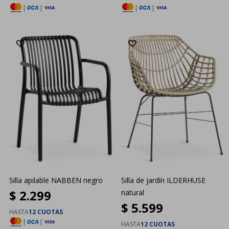
|
|
|
|
Silla apilable NABBEN negro
Silla de jardín ILDERHUSE
$
2.299
natural
$
5.599
HASTA
12 CUOTAS
|
|
HASTA
12 CUOTAS