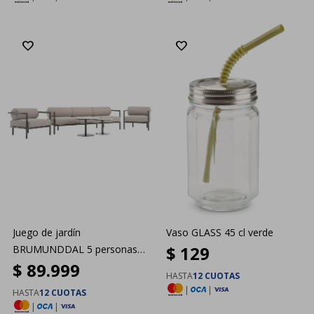
Juego de jardín
Vaso GLASS 45 cl verde
$
129
BRUMUNDDAL 5 personas
$
89.999
marrón
HASTA
12 CUOTAS
|
|
HASTA
12 CUOTAS
|
|