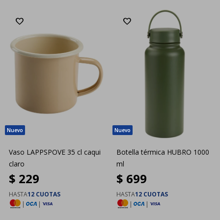
Vaso LAPPSPOVE 35 cl caqui
Botella térmica HUBRO 1000
claro
ml
$
229
$
699
HASTA
12 CUOTAS
HASTA
12 CUOTAS
|
|
|
|