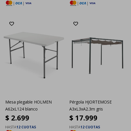
|
|
|
|
Mesa plegable HOLMEN
Pérgola HJORTEMOSE
A62xL124 blanco
A3xL3xA2.3m gris
$
2.699
$
17.999
HASTA
12 CUOTAS
HASTA
12 CUOTAS