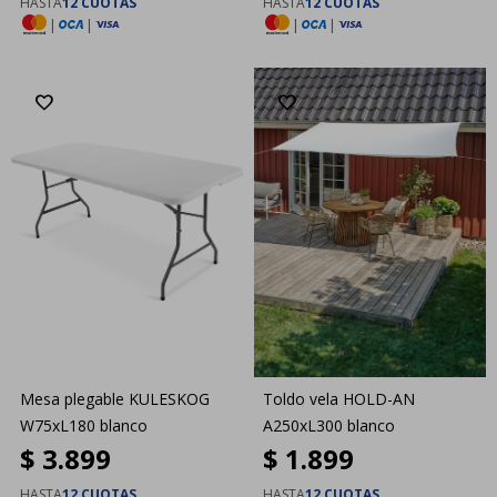
HASTA
12 CUOTAS
HASTA
12 CUOTAS
|
|
|
|
Mesa plegable KULESKOG
Toldo vela HOLD-AN
W75xL180 blanco
A250xL300 blanco
$
3.899
$
1.899
HASTA
12 CUOTAS
HASTA
12 CUOTAS