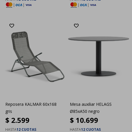
|
|
|
|
Reposera KALMAR 60x168
Mesa auxiliar HELAGS
gris
Ø85xA50 negro
$
2.599
$
10.699
HASTA
12 CUOTAS
HASTA
12 CUOTAS