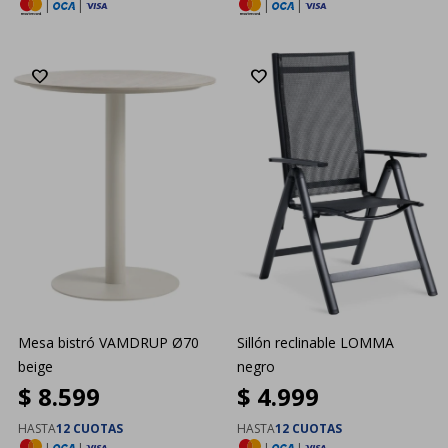
|
|
|
|
Mesa bistró VAMDRUP Ø70
Sillón reclinable LOMMA
beige
negro
$
8.599
$
4.999
HASTA
12 CUOTAS
HASTA
12 CUOTAS