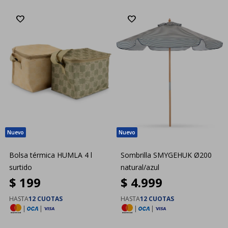
Bolsa térmica HUMLA 4 l
Sombrilla SMYGEHUK Ø200
surtido
natural/azul
$
199
$
4.999
HASTA
12 CUOTAS
HASTA
12 CUOTAS
|
|
|
|