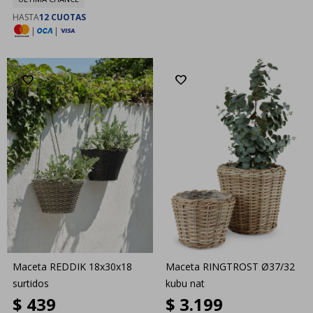
HASTA
12 CUOTAS
|
|
Maceta REDDIK 18x30x18
Maceta RINGTROST Ø37/32
surtidos
kubu nat
$
439
$
3.199