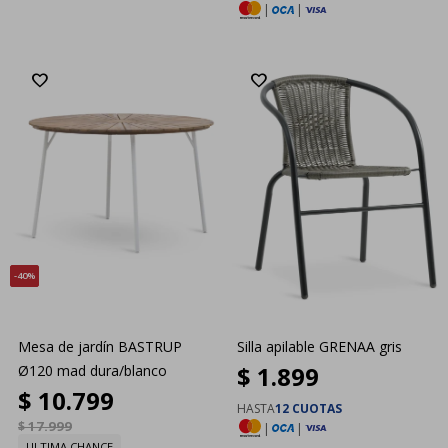
|
|
40
Mesa de jardín BASTRUP
Silla apilable GRENAA gris
$
1.899
Ø120 mad dura/blanco
$
10.799
HASTA
12 CUOTAS
$
17.999
|
|
ULTIMA CHANCE