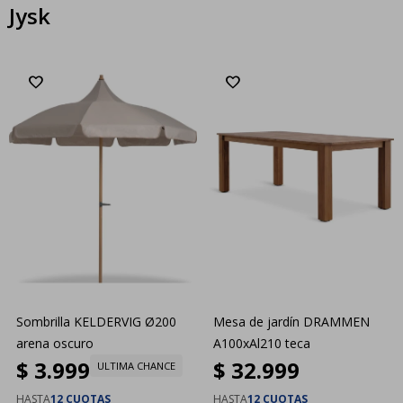
Jysk
Sombrilla KELDERVIG Ø200
Mesa de jardín DRAMMEN
arena oscuro
A100xAl210 teca
$
3.999
$
32.999
ULTIMA CHANCE
HASTA
12 CUOTAS
HASTA
12 CUOTAS