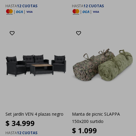
HASTA
12 CUOTAS
HASTA
12 CUOTAS
|
|
|
|
Set jardín VEN 4 plazas negro
Manta de picnic SLAPPA
$
34.999
150x200 surtido
$
1.099
HASTA
12 CUOTAS