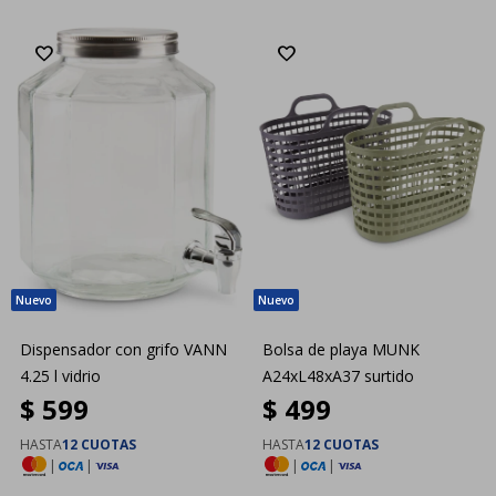
Dispensador con grifo VANN
Bolsa de playa MUNK
4.25 l vidrio
A24xL48xA37 surtido
$
599
$
499
HASTA
12 CUOTAS
HASTA
12 CUOTAS
|
|
|
|