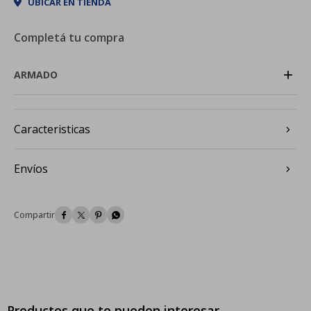
UBICAR EN TIENDA
Completá tu compra
+
ARMADO
Caracteristicas
Envíos




Productos que te pueden interesar