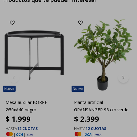
Mesa auxiliar BORRE
Planta artificial
Ø50xA40 negro
GRANSANGER 95 cm verde
$
1.999
$
2.399
HASTA
12 CUOTAS
HASTA
12 CUOTAS
|
|
|
|