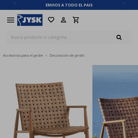
ENVIOS A TODO EL PAIS
close
menu
favorite
Accesorios para el jardín
Decoración de jardín