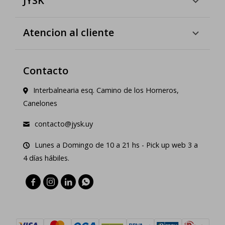
JYSK
Atencion al cliente
Contacto
Interbalnearia esq. Camino de los Horneros,
Canelones
contacto@jysk.uy
Lunes a Domingo de 10 a 21 hs - Pick up web 3 a
4 días hábiles.



