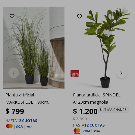
50
Planta artificial
Planta artificial SPINDEL
MARKUSFLUE H90cm
A120cm magnolia
$
799
$
1.200
gramínea
ULTIMA CHANCE
$
2.399
HASTA
12 CUOTAS
HASTA
12 CUOTAS
|
|
|
|