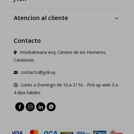
Atencion al cliente
Contacto
Interbalnearia esq. Camino de los Horneros,
Canelones
contacto@jysk.uy
Lunes a Domingo de 10 a 21 hs - Pick up web 3 a
4 días hábiles.



