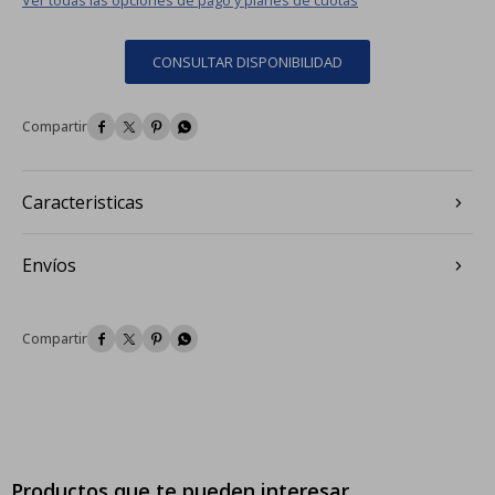
CONSULTAR DISPONIBILIDAD




Caracteristicas
Envíos




Productos que te pueden interesar