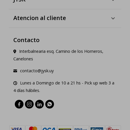
Atencion al cliente
Contacto
Interbalnearia esq. Camino de los Horneros,
Canelones
contacto@jysk.uy
Lunes a Domingo de 10 a 21 hs - Pick up web 3 a
4 días hábiles.



