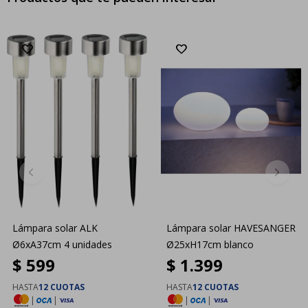
Lámpara solar ALK
Lámpara solar HAVESANGER
Ø6xA37cm 4 unidades
Ø25xH17cm blanco
$
599
$
1.399
HASTA
12 CUOTAS
HASTA
12 CUOTAS
|
|
|
|