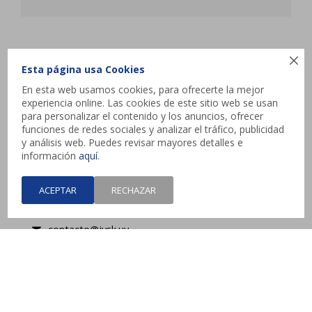
JYSK

Esta página usa Cookies
En esta web usamos cookies, para ofrecerte la mejor
Atencion al cliente
experiencia online. Las cookies de este sitio web se usan
para personalizar el contenido y los anuncios, ofrecer
funciones de redes sociales y analizar el tráfico, publicidad
y análisis web. Puedes revisar mayores detalles e
Contacto
información
aquí
.
Interbalnearia esq. Camino de los Horneros,
ACEPTAR
RECHAZAR
Canelones
contacto@jysk.uy
Lunes a Domingo de 10 a 21 hs - Pick up web 3 a
4 días hábiles.



