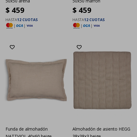
50x50 arena
50x50 marrón
$
459
$
459
HASTA
12 CUOTAS
HASTA
12 CUOTAS
|
|
|
|
Funda de almohadón
Almohadón de asiento HEGG
NATTVIOL 40x60 beige
38x38x3 beige