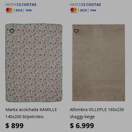
HASTA
12 CUOTAS
HASTA
12 CUOTAS
|
|
|
|
Manta acolchada KAMILLE
Alfombra VILLEPLE 160x230
140x200 bl/petroleo
shaggy beige
$
899
$
6.999