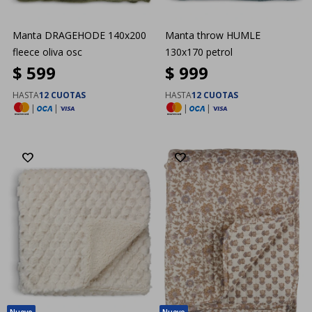
Manta DRAGEHODE 140x200
Manta throw HUMLE
fleece oliva osc
130x170 petrol
$
599
$
999
HASTA
12 CUOTAS
HASTA
12 CUOTAS
|
|
|
|