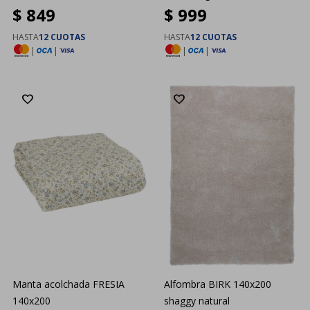
$
849
$
999
HASTA
12 CUOTAS
HASTA
12 CUOTAS
|
|
|
|
Manta acolchada FRESIA
Alfombra BIRK 140x200
140x200
shaggy natural