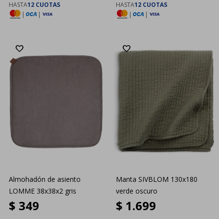
HASTA
12 CUOTAS
HASTA
12 CUOTAS
|
|
|
|
Almohadón de asiento
Manta SIVBLOM 130x180
LOMME 38x38x2 gris
verde oscuro
$
349
$
1.699