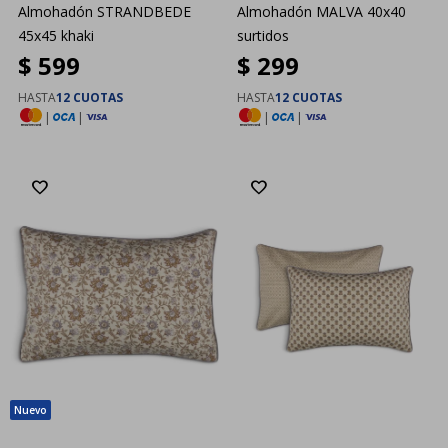
Almohadón STRANDBEDE
Almohadón MALVA 40x40
45x45 khaki
surtidos
$
599
$
299
HASTA
12 CUOTAS
HASTA
12 CUOTAS
|
|
|
|