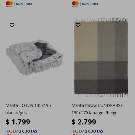
|
|
|
|
Manta LOTUS 135x195
Manta throw LUNDKARSE
blanco/gris
130x170 lana gris/beige
$
1.799
$
2.799
HASTA
12 CUOTAS
HASTA
12 CUOTAS