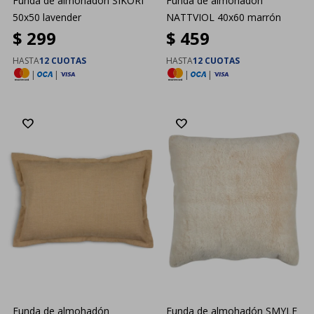
Funda de almohadón SIKORI
Funda de almohadón
50x50 lavender
NATTVIOL 40x60 marrón
$
299
$
459
HASTA
12 CUOTAS
HASTA
12 CUOTAS
|
|
|
|
Funda de almohadón
Funda de almohadón SMYLE