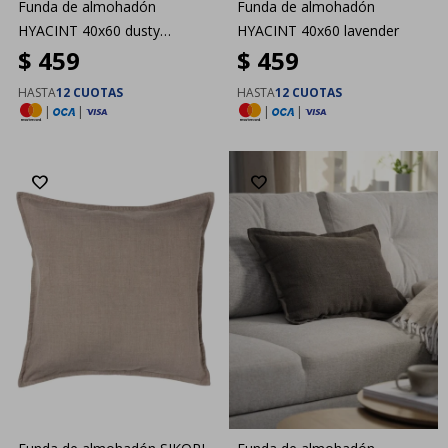
Funda de almohadón
Funda de almohadón
HYACINT 40x60 dusty
HYACINT 40x60 lavender
$
459
$
459
lilac/beige
HASTA
12 CUOTAS
HASTA
12 CUOTAS
|
|
|
|