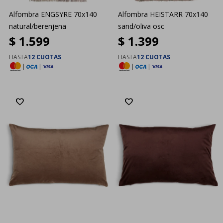
Alfombra ENGSYRE 70x140
Alfombra HEISTARR 70x140
natural/berenjena
sand/oliva osc
$
1.599
$
1.399
HASTA
12 CUOTAS
HASTA
12 CUOTAS
|
|
|
|