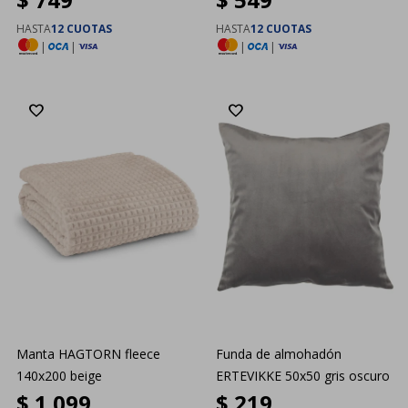
HASTA
12 CUOTAS
HASTA
12 CUOTAS
|
|
|
|
Manta HAGTORN fleece
Funda de almohadón
140x200 beige
ERTEVIKKE 50x50 gris oscuro
$
1.099
$
219