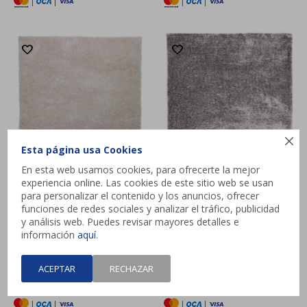
|
|
|
|

Esta página usa Cookies
En esta web usamos cookies, para ofrecerte la mejor
experiencia online. Las cookies de este sitio web se usan
para personalizar el contenido y los anuncios, ofrecer
funciones de redes sociales y analizar el tráfico, publicidad
y análisis web. Puedes revisar mayores detalles e
Alfombra BIRK 160x230
Alfombra BIRK 160x230
información
aquí
.
shaggy natural
shaggy gris
$
8.499
$
8.499
ACEPTAR
RECHAZAR
HASTA
12 CUOTAS
HASTA
12 CUOTAS
|
|
|
|