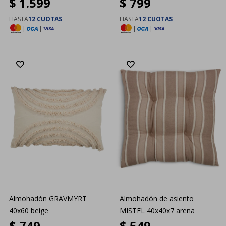
$
1.599
$
799
HASTA
12 CUOTAS
HASTA
12 CUOTAS
|
|
|
|
Almohadón GRAVMYRT
Almohadón de asiento
40x60 beige
MISTEL 40x40x7 arena
$
749
$
549