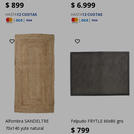
$
899
$
6.999
HASTA
12 CUOTAS
HASTA
12 CUOTAS
|
|
|
|
Alfombra SANDELTRE
Felpudo FRYTLE 60x80 gris
$
799
70x140 yute natural