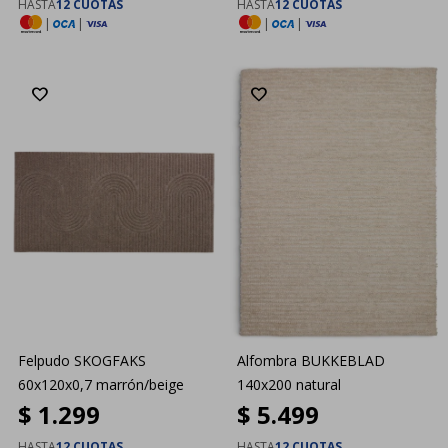
HASTA
12 CUOTAS
HASTA
12 CUOTAS
|
|
|
|
Felpudo SKOGFAKS
Alfombra BUKKEBLAD
60x120x0,7 marrón/beige
140x200 natural
$
1.299
$
5.499
HASTA
12 CUOTAS
HASTA
12 CUOTAS