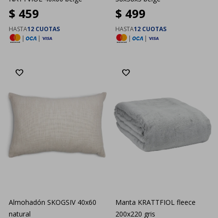
$
459
$
499
HASTA
12 CUOTAS
HASTA
12 CUOTAS
|
|
|
|
Almohadón SKOGSIV 40x60
Manta KRATTFIOL fleece
natural
200x220 gris