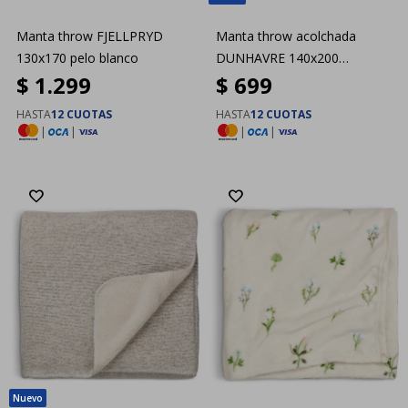
Manta throw FJELLPRYD
Manta throw acolchada
130x170 pelo blanco
DUNHAVRE 140x200
$
1.299
$
699
patchwork mix
HASTA
12 CUOTAS
HASTA
12 CUOTAS
|
|
|
|