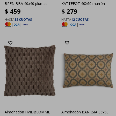
BRENIBBA 40x40 plumas
KATTEFOT 40X60 marrón
$
459
$
279
HASTA
12 CUOTAS
HASTA
12 CUOTAS
|
|
|
|
Almohadón HVIDBLOMME
Almohadón BANKSIA 35x50