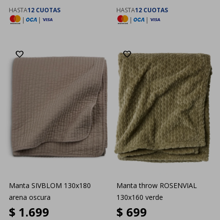
HASTA
12 CUOTAS
HASTA
12 CUOTAS
|
|
|
|
Manta SIVBLOM 130x180
Manta throw ROSENVIAL
arena oscura
130x160 verde
$
1.699
$
699