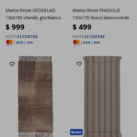
Manta throw GEDEBLAD
Manta throw ENGSOLEI
130x180 chenille gris/blanco
130x170 fleece blanco/verde
$
999
$
499
HASTA
12 CUOTAS
HASTA
12 CUOTAS
|
|
|
|