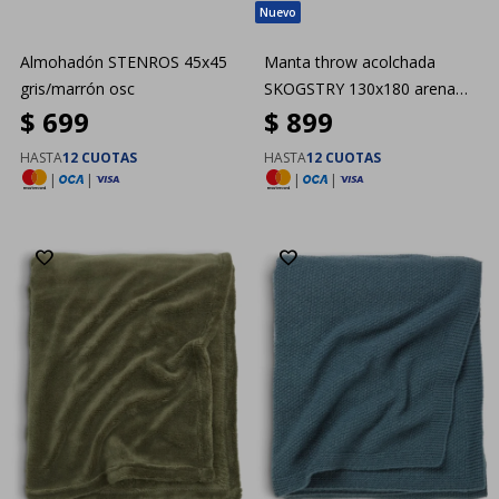
Almohadón STENROS 45x45
Manta throw acolchada
gris/marrón osc
SKOGSTRY 130x180 arena
$
699
$
899
osc
HASTA
12 CUOTAS
HASTA
12 CUOTAS
|
|
|
|