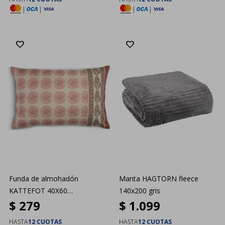
|
|
|
|
Funda de almohadón
Manta HAGTORN fleece
KATTEFOT 40X60
140x200 gris
$
279
$
1.099
rosa/marrón
HASTA
12 CUOTAS
HASTA
12 CUOTAS