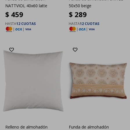
NATTVIOL 40x60 latte
50x50 beige
$
459
$
289
HASTA
12 CUOTAS
HASTA
12 CUOTAS
|
|
|
|
Relleno de almohadón
Funda de almohadón