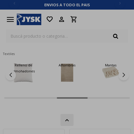
ENVIOS A TODO EL PAIS
close
menu
favorite
Textiles
Relleno de
Alfombras
Mantas
almohadones