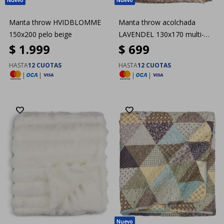
Manta throw HVIDBLOMME
Manta throw acolchada
150x200 pelo beige
LAVENDEL 130x170 multi-
$
1.999
$
699
color
HASTA
12 CUOTAS
HASTA
12 CUOTAS
|
|
|
|