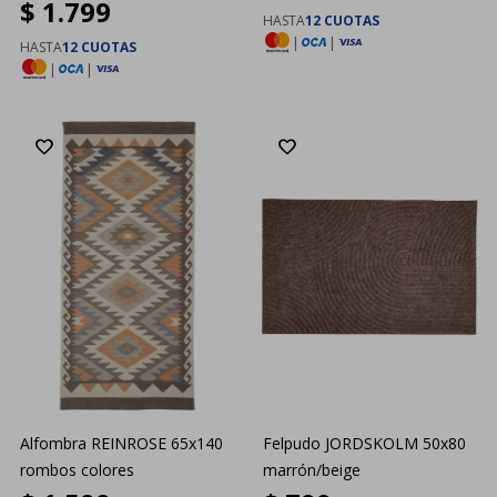
$
1.799
HASTA
12 CUOTAS
|
|
HASTA
12 CUOTAS
|
|
Alfombra REINROSE 65x140
Felpudo JORDSKOLM 50x80
rombos colores
marrón/beige