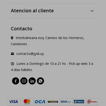
Atencion al cliente
Contacto
Interbalnearia esq. Camino de los Horneros,
Canelones
contacto@jysk.uy
Lunes a Domingo de 10 a 21 hs - Pick up web 3 a
4 días hábiles.



