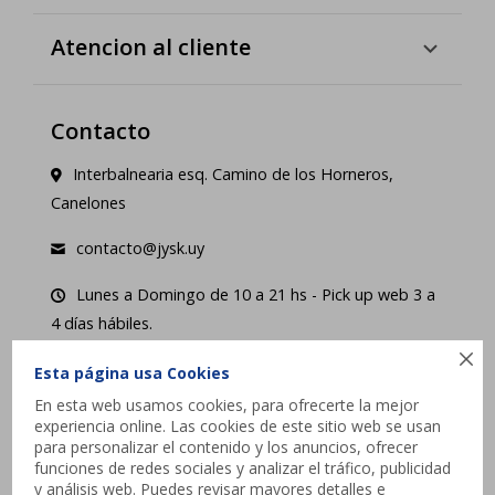
Atencion al cliente
Contacto
Interbalnearia esq. Camino de los Horneros,
Canelones
contacto@jysk.uy
Lunes a Domingo de 10 a 21 hs - Pick up web 3 a
4 días hábiles.

Esta página usa Cookies




En esta web usamos cookies, para ofrecerte la mejor
experiencia online. Las cookies de este sitio web se usan
para personalizar el contenido y los anuncios, ofrecer
funciones de redes sociales y analizar el tráfico, publicidad
y análisis web. Puedes revisar mayores detalles e