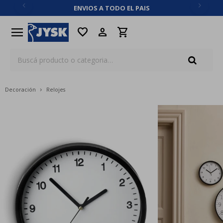
ENVIOS A TODO EL PAIS
close
menu
favorite
Decoración
Relojes