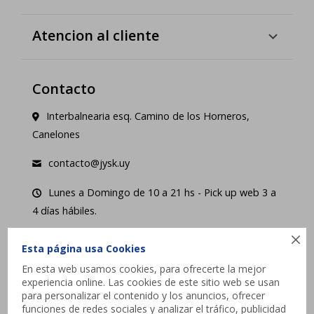
Atencion al cliente
Contacto
Interbalnearia esq. Camino de los Horneros,
Canelones
contacto@jysk.uy
Lunes a Domingo de 10 a 21 hs - Pick up web 3 a
4 días hábiles.





Esta página usa Cookies
En esta web usamos cookies, para ofrecerte la mejor
experiencia online. Las cookies de este sitio web se usan
para personalizar el contenido y los anuncios, ofrecer
funciones de redes sociales y analizar el tráfico, publicidad