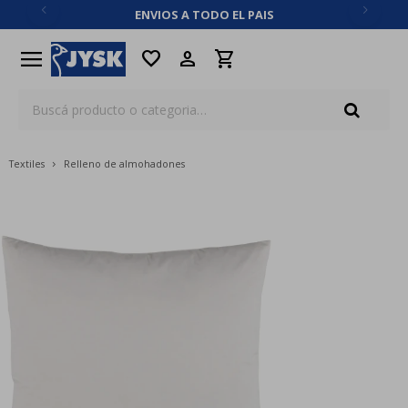
ENVIOS A TODO EL PAIS
close
menu
favorite
Textiles
Relleno de almohadones