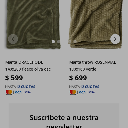
Manta DRAGEHODE
Manta throw ROSENVIAL
140x200 fleece oliva osc
130x160 verde
$
599
$
699
HASTA
12 CUOTAS
HASTA
12 CUOTAS
|
|
|
|
Suscríbete a nuestra
newsletter