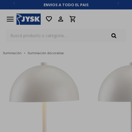
ENVIOS A TODO EL PAIS
close
menu
favorite
Iluminación
Iluminación decorativa