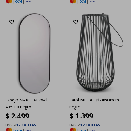
|
|
|
|
Espejo MARSTAL oval
Farol MELIAS Ø24xA46cm
40x100 negro
negro
$
2.499
$
1.399
HASTA
12 CUOTAS
HASTA
12 CUOTAS
|
|
|
|