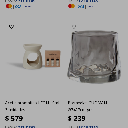
HASTA
12 CUOTAS
HASTA
12 CUOTAS
|
|
|
|
Aceite aromático LEON 10ml
Portavelas GUDMAN
3 unidades
Ø7xA7cm gris
$
579
$
239
HASTA
12 CUOTAS
HASTA
12 CUOTAS