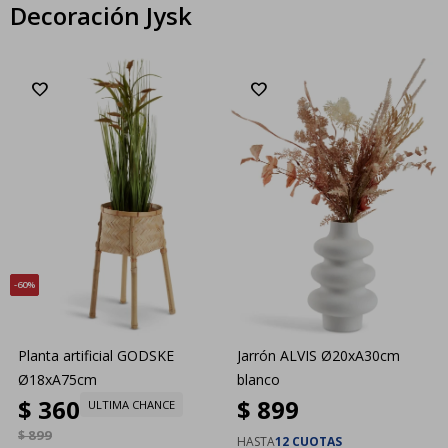
Decoración Jysk
60
Planta artificial GODSKE
Jarrón ALVIS Ø20xA30cm
Ø18xA75cm
blanco
$
360
$
899
ULTIMA CHANCE
$
899
HASTA
12 CUOTAS