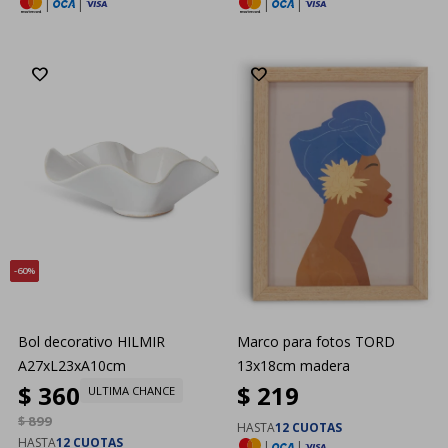
|
|
|
|
60
Bol decorativo HILMIR
Marco para fotos TORD
A27xL23xA10cm
13x18cm madera
$
360
$
219
ULTIMA CHANCE
$
899
HASTA
12 CUOTAS
HASTA
12 CUOTAS
|
|