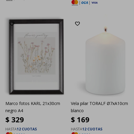
|
|
Marco fotos KARL 21x30cm
Vela pilar TORALF Ø7xA10cm
negro A4
blanco
$
329
$
169
HASTA
12 CUOTAS
HASTA
12 CUOTAS