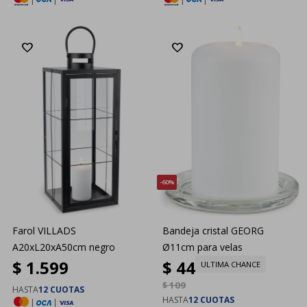
60
Farol VILLADS
Bandeja cristal GEORG
A20xL20xA50cm negro
Ø11cm para velas
$
1.599
$
44
ULTIMA CHANCE
$
109
HASTA
12 CUOTAS
HASTA
12 CUOTAS
|
|