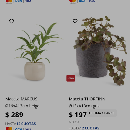
|
|
|
|
40
Maceta MARCUS
Maceta THORFINN
Ø16xA13cm beige
Ø13xA13cm gris
$
289
$
197
ULTIMA CHANCE
$
329
HASTA
12 CUOTAS
HASTA
12 CUOTAS
|
|