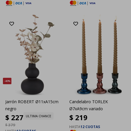
|
|
|
|
40
Jarrón ROBERT Ø11xA15cm
Candelabro TORLEK
negro
Ø7xA9cm variado
$
227
$
219
ULTIMA CHANCE
$
379
HASTA
12 CUOTAS