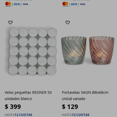
|
|
|
|
Velas pequeñas REGNER 50
Portavelas VAGN Ø8xA8cm
unidades blanco
cristal variado
$
399
$
129
HASTA
12 CUOTAS
HASTA
12 CUOTAS