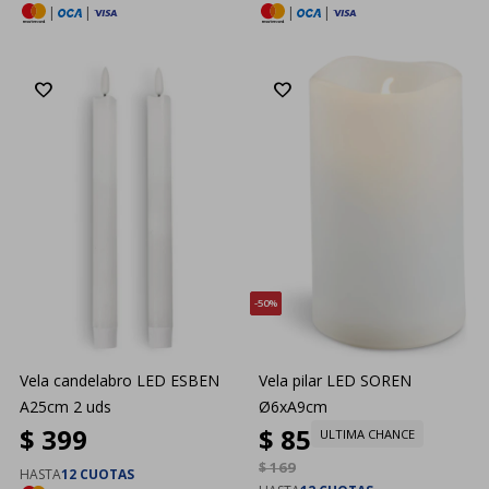
|
|
|
|
50
Vela candelabro LED ESBEN
Vela pilar LED SOREN
A25cm 2 uds
Ø6xA9cm
$
399
$
85
ULTIMA CHANCE
$
169
HASTA
12 CUOTAS