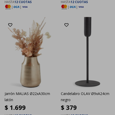
HASTA
12 CUOTAS
HASTA
12 CUOTAS
|
|
|
|
Jarrón MALIAS Ø22xA30cm
Candelabro OLAV Ø9xA24cm
latón
negro
$
1.699
$
379