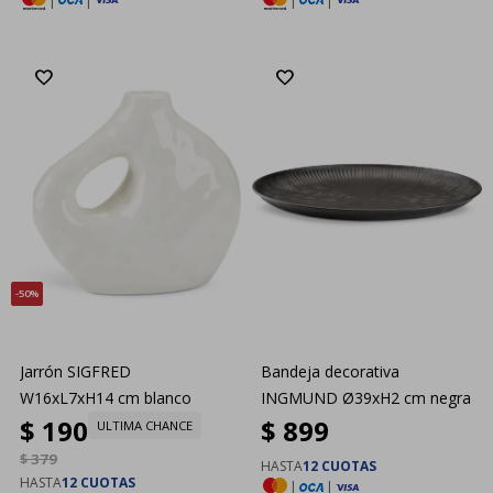
|
|
|
|
50
Jarrón SIGFRED
Bandeja decorativa
W16xL7xH14 cm blanco
INGMUND Ø39xH2 cm negra
$
190
$
899
ULTIMA CHANCE
$
379
HASTA
12 CUOTAS
HASTA
12 CUOTAS
|
|