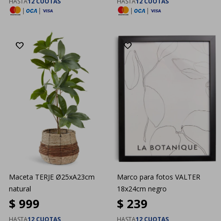
HASTA
12 CUOTAS
HASTA
12 CUOTAS
|
|
|
|
Maceta TERJE Ø25xA23cm
Marco para fotos VALTER
natural
18x24cm negro
$
999
$
239
HASTA
12 CUOTAS
HASTA
12 CUOTAS