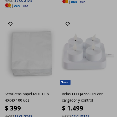
HASTA
12 CUOTAS
|
|
|
|
Servilletas papel MOLTE bl
Velas LED JANSSON con
40x40 100 uds
cargador y control
$
399
$
1.499
HASTA
12 CUOTAS
HASTA
12 CUOTAS