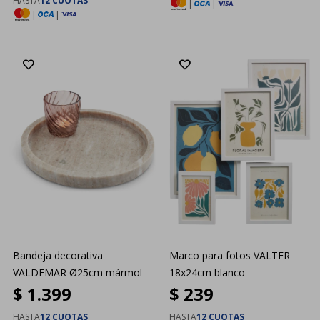
HASTA
12 CUOTAS
|
|
|
|
Bandeja decorativa
Marco para fotos VALTER
VALDEMAR Ø25cm mármol
18x24cm blanco
$
1.399
$
239
HASTA
12 CUOTAS
HASTA
12 CUOTAS