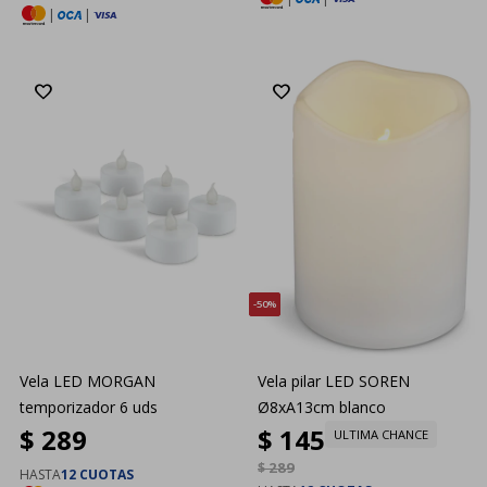
|
|
50
Vela LED MORGAN
Vela pilar LED SOREN
temporizador 6 uds
Ø8xA13cm blanco
$
289
$
145
ULTIMA CHANCE
$
289
HASTA
12 CUOTAS