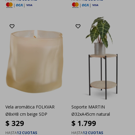
|
|
|
|
Vela aromática FOLKVAR
Soporte MARTIN
Ø8xH8 cm beige SDP
Ø32xA45cm natural
$
329
$
1.799
HASTA
12 CUOTAS
HASTA
12 CUOTAS