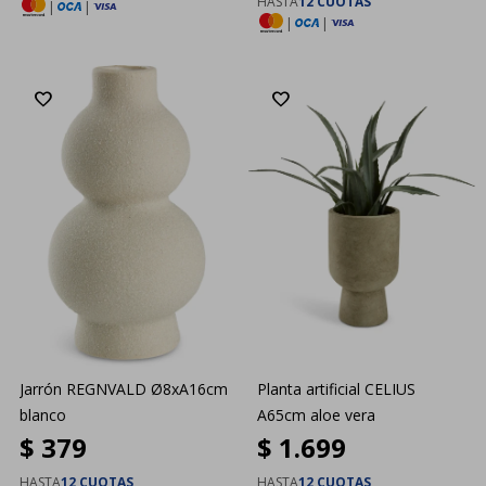
HASTA
12 CUOTAS
|
|
|
|
Jarrón REGNVALD Ø8xA16cm
Planta artificial CELIUS
blanco
A65cm aloe vera
$
379
$
1.699
HASTA
12 CUOTAS
HASTA
12 CUOTAS