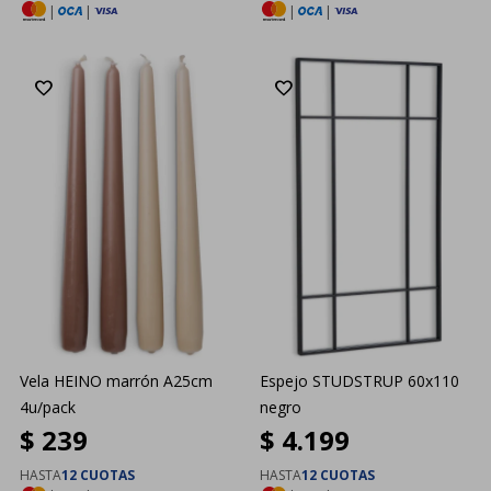
|
|
|
|
Vela HEINO marrón A25cm
Espejo STUDSTRUP 60x110
4u/pack
negro
$
239
$
4.199
HASTA
12 CUOTAS
HASTA
12 CUOTAS