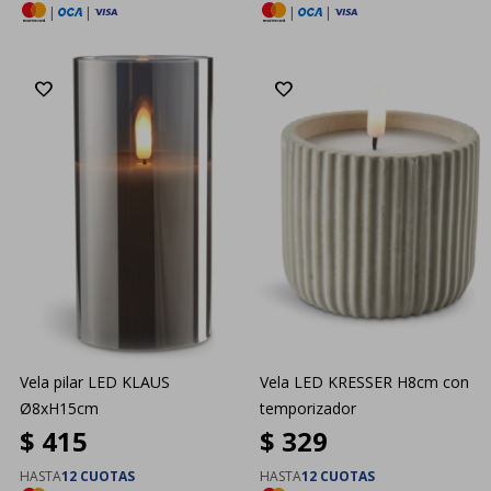
|
|
|
|
Vela pilar LED KLAUS
Vela LED KRESSER H8cm con
Ø8xH15cm
temporizador
$
415
$
329
HASTA
12 CUOTAS
HASTA
12 CUOTAS