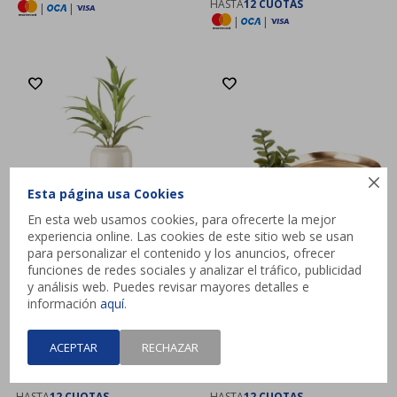
HASTA
12 CUOTAS
|
|
|
|

Esta página usa Cookies
En esta web usamos cookies, para ofrecerte la mejor
experiencia online. Las cookies de este sitio web se usan
para personalizar el contenido y los anuncios, ofrecer
funciones de redes sociales y analizar el tráfico, publicidad
y análisis web. Puedes revisar mayores detalles e
información
aquí
.
Soporte FRIDOLF
Bandeja decorativa NIELSEN
Ø31xA41cm natural
A17xL30cm lat
ACEPTAR
RECHAZAR
$
2.099
$
429
HASTA
12 CUOTAS
HASTA
12 CUOTAS