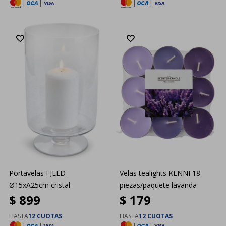
|
|
|
|
Portavelas FJELD
Velas tealights KENNI 18
Ø15xA25cm cristal
piezas/paquete lavanda
$
899
$
179
HASTA
12 CUOTAS
HASTA
12 CUOTAS