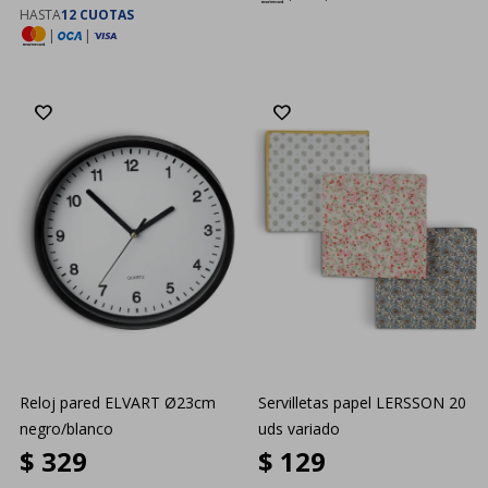
HASTA
12 CUOTAS
|
|
Reloj pared ELVART Ø23cm
Servilletas papel LERSSON 20
negro/blanco
uds variado
$
329
$
129