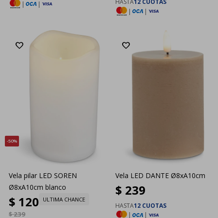
HASTA
12 CUOTAS
|
|
|
|
50
Vela pilar LED SOREN
Vela LED DANTE Ø8xA10cm
$
239
Ø8xA10cm blanco
$
120
ULTIMA CHANCE
HASTA
12 CUOTAS
$
239
|
|