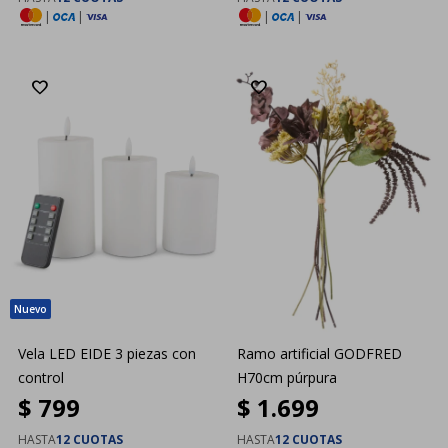
|
|
|
|
Vela LED EIDE 3 piezas con
Ramo artificial GODFRED
control
H70cm púrpura
$
799
$
1.699
HASTA
12 CUOTAS
HASTA
12 CUOTAS