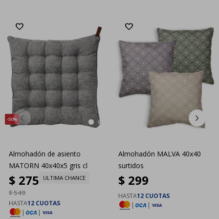
50
Almohadón de asiento
Almohadón MALVA 40x40
MATORN 40x40x5 gris cl
surtidos
$
275
$
299
ULTIMA CHANCE
$
549
HASTA
12 CUOTAS
HASTA
12 CUOTAS
|
|
|
|