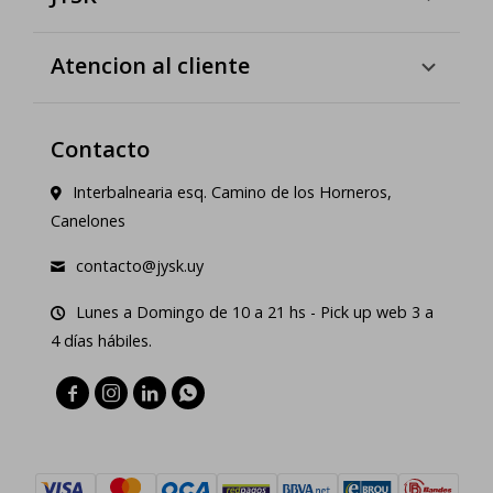
Atencion al cliente
Contacto
Interbalnearia esq. Camino de los Horneros,
Canelones
contacto@jysk.uy
Lunes a Domingo de 10 a 21 hs - Pick up web 3 a
4 días hábiles.



