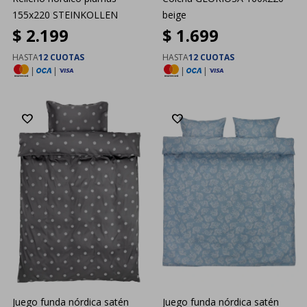
155x220 STEINKOLLEN
beige
$
2.199
$
1.699
HASTA
12 CUOTAS
HASTA
12 CUOTAS
|
|
|
|
Juego funda nórdica satén
Juego funda nórdica satén