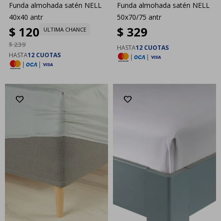
Funda almohada satén NELL
Funda almohada satén NELL
40x40 antr
50x70/75 antr
$
120
$
329
ULTIMA CHANCE
$
239
HASTA
12 CUOTAS
HASTA
12 CUOTAS
|
|
|
|