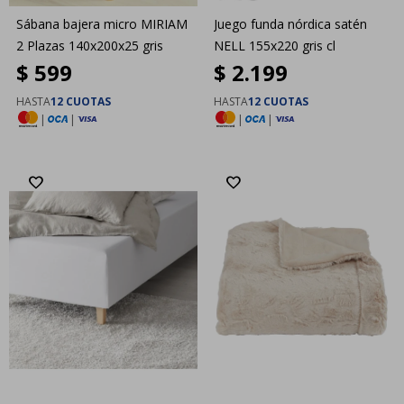
Sábana bajera micro MIRIAM
Juego funda nórdica satén
2 Plazas 140x200x25 gris
NELL 155x220 gris cl
$
599
$
2.199
HASTA
12 CUOTAS
HASTA
12 CUOTAS
|
|
|
|