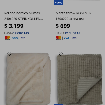
Relleno nórdico plumas
Manta throw ROSENTRE
240x220 STEINKOLLEN
160x220 arena osc
$
3.199
$
699
fresco
HASTA
12 CUOTAS
HASTA
12 CUOTAS
|
|
|
|