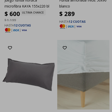
Juego funda nórdica
Funda almohada INGE 50x90
microfibra KAYA 155x220 bl
blanco
$
600
$
289
ULTIMA CHANCE
$
1.199
HASTA
12 CUOTAS
HASTA
12 CUOTAS
|
|
|
|