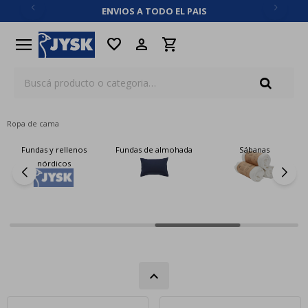
ENVIOS A TODO EL PAIS
close
menu
favorite
Ropa de cama
Fundas y rellenos
Fundas de almohada
Sábanas
nórdicos