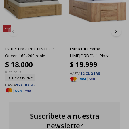
50
Estructura cama LINTRUP
Estructura cama
Queen 160x200 roble
LIMFJORDEN 1 Plaza
$
18.000
$
19.999
90x200 3 cajones roble
$
35.999
HASTA
12 CUOTAS
ULTIMA CHANCE
|
|
HASTA
12 CUOTAS
|
|
Suscríbete a nuestra
newsletter