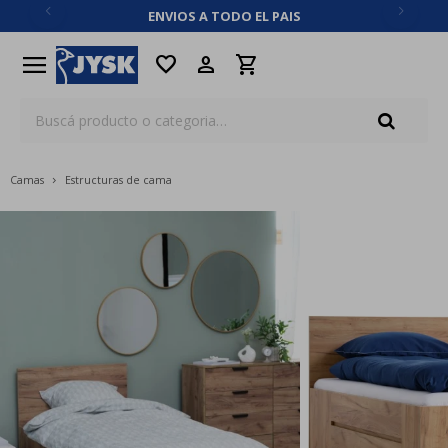
ENVIOS A TODO EL PAIS
close
menu
favorite
Camas
Estructuras de cama