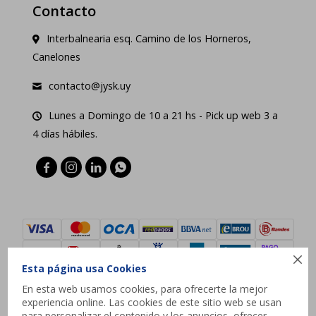
Contacto
Interbalnearia esq. Camino de los Horneros,
Canelones
contacto@jysk.uy
Lunes a Domingo de 10 a 21 hs - Pick up web 3 a
4 días hábiles.





Esta página usa Cookies
En esta web usamos cookies, para ofrecerte la mejor
experiencia online. Las cookies de este sitio web se usan
© Copyright 2026 / JYSK
para personalizar el contenido y los anuncios, ofrecer