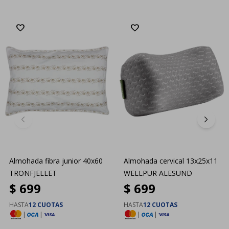
Almohada fibra junior 40x60
Almohada cervical 13x25x11
TRONFJELLET
WELLPUR ALESUND
$
699
$
699
HASTA
12 CUOTAS
HASTA
12 CUOTAS
|
|
|
|