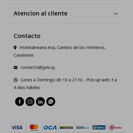
Atencion al cliente
Contacto
Interbalnearia esq. Camino de los Horneros,
Canelones
contacto@jysk.uy
Lunes a Domingo de 10 a 21 hs - Pick up web 3 a
4 días hábiles.



