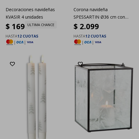
Decoraciones navideñas
Corona navideña
KVASIR 4 unidades
SPESSARTIN Ø36 cm con
$
169
$
2.099
LED
ULTIMA CHANCE
HASTA
12 CUOTAS
HASTA
12 CUOTAS
|
|
|
|