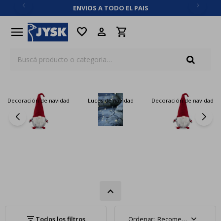
ENVIOS A TODO EL PAIS
close
menu
favorite
Decoración de navidad
Luces de navidad
Decoración de navidad
Recomendados