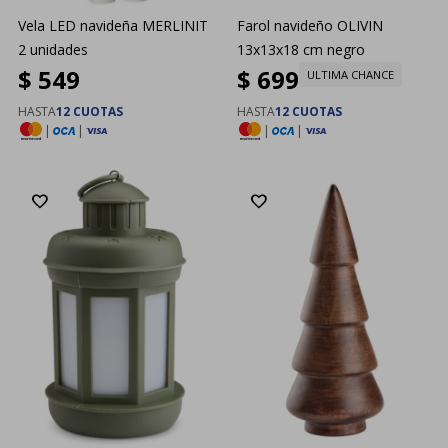
Vela LED navideña MERLINIT
Farol navideño OLIVIN
2 unidades
13x13x18 cm negro
$
549
$
699
ULTIMA CHANCE
HASTA
12 CUOTAS
HASTA
12 CUOTAS
|
|
|
|