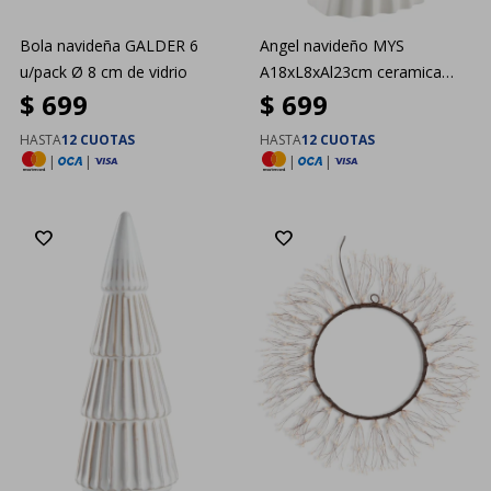
Bola navideña GALDER 6
Angel navideño MYS
u/pack Ø 8 cm de vidrio
A18xL8xAl23cm ceramica
$
699
$
699
blanco
HASTA
12 CUOTAS
HASTA
12 CUOTAS
|
|
|
|