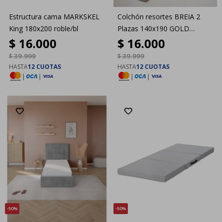
Estructura cama MARKSKEL
Colchón resortes BREIA 2
King 180x200 roble/bl
Plazas 140x190 GOLD
$
16.000
$
16.000
Intermedio
$
39.999
$
39.999
HASTA
12 CUOTAS
HASTA
12 CUOTAS
|
|
|
|
50
50