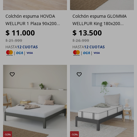
Colchón espuma HOVDA
Colchón espuma GLOMMA
WELLPUR 1 Plaza 90x200
WELLPUR King 180x200
$
11.000
$
13.500
GOLD Firme
GOLD Firme
$
21.999
$
26.999
HASTA
12 CUOTAS
HASTA
12 CUOTAS
|
|
|
|
50
50