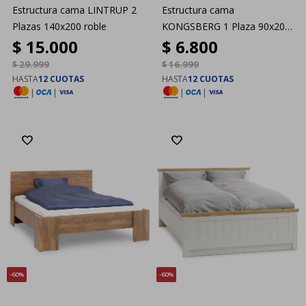
Estructura cama LINTRUP 2
Estructura cama
Plazas 140x200 roble
KONGSBERG 1 Plaza 90x200
$
15.000
$
6.800
gris
$
29.999
$
16.999
HASTA
12 CUOTAS
HASTA
12 CUOTAS
|
|
|
|
60
60