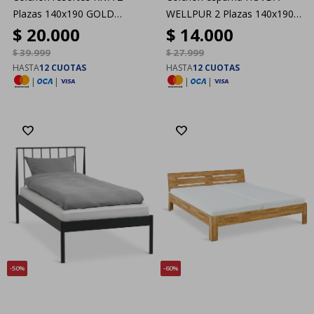
Plazas 140x190 GOLD
WELLPUR 2 Plazas 140x190
$
20.000
$
14.000
Blando
GOLD Firme
$
39.999
$
27.999
HASTA
12 CUOTAS
HASTA
12 CUOTAS
|
|
|
|
50
60