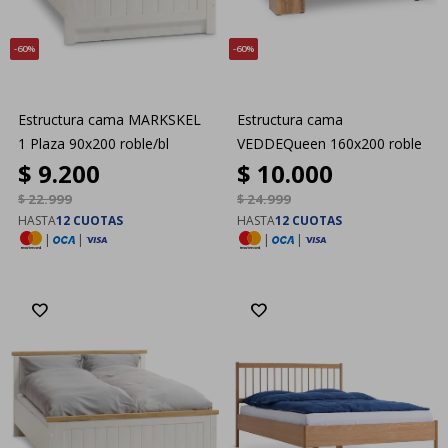
60
60
Estructura cama MARKSKEL
Estructura cama
1 Plaza 90x200 roble/bl
VEDDEQueen 160x200 roble
$
9.200
$
10.000
$
22.999
$
24.999
HASTA
12 CUOTAS
HASTA
12 CUOTAS
|
|
|
|