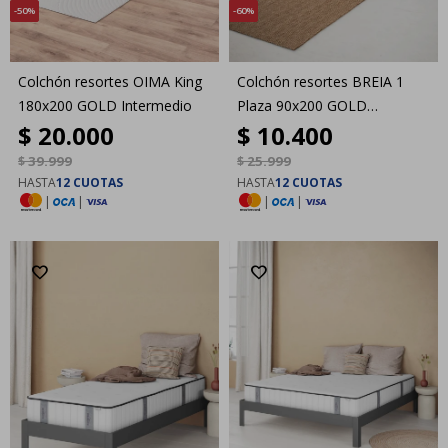
50
60
Colchón resortes OIMA King
Colchón resortes BREIA 1
180x200 GOLD Intermedio
Plaza 90x200 GOLD
$
20.000
$
10.400
Intermedio
$
39.999
$
25.999
HASTA
12 CUOTAS
HASTA
12 CUOTAS
|
|
|
|