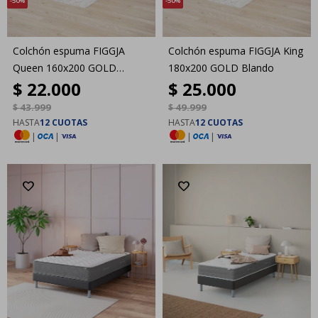
50
50
Colchón espuma FIGGJA
Colchón espuma FIGGJA King
Queen 160x200 GOLD
180x200 GOLD Blando
$
22.000
$
25.000
Blando
$
43.999
$
49.999
HASTA
12 CUOTAS
HASTA
12 CUOTAS
|
|
|
|