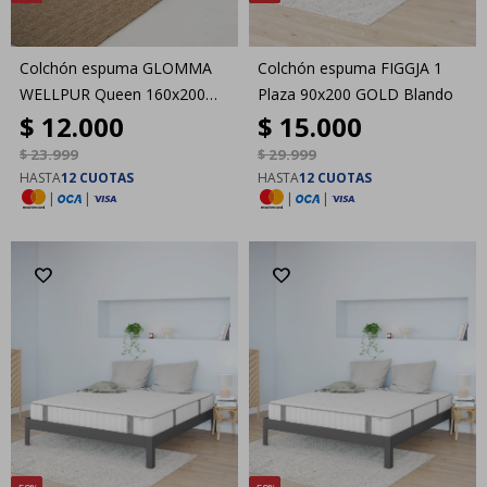
Colchón espuma GLOMMA
Colchón espuma FIGGJA 1
WELLPUR Queen 160x200
Plaza 90x200 GOLD Blando
$
12.000
$
15.000
GOLD Firme
$
23.999
$
29.999
HASTA
12 CUOTAS
HASTA
12 CUOTAS
|
|
|
|