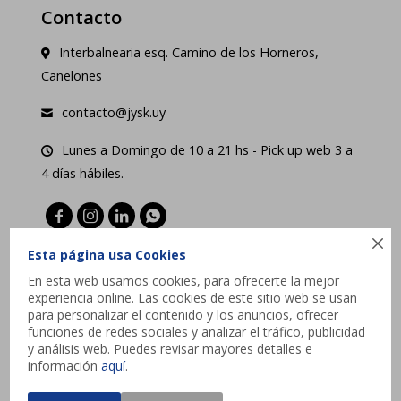
Contacto
Interbalnearia esq. Camino de los Horneros,
Canelones
contacto@jysk.uy
Lunes a Domingo de 10 a 21 hs - Pick up web 3 a
4 días hábiles.





Esta página usa Cookies
En esta web usamos cookies, para ofrecerte la mejor
experiencia online. Las cookies de este sitio web se usan
para personalizar el contenido y los anuncios, ofrecer
funciones de redes sociales y analizar el tráfico, publicidad
y análisis web. Puedes revisar mayores detalles e
información
aquí
.