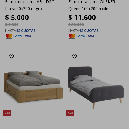
Estructura cama ABILDRO 1
Estructura cama OLSKER
Plaza 90x200 negro
Queen 160x200 roble
$
5.000
$
11.600
$
9.999
$
28.999
HASTA
12 CUOTAS
HASTA
12 CUOTAS
|
|
|
|
50
60