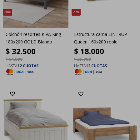
50
50
Colchón resortes KIVA King
Estructura cama LINTRUP
180x200 GOLD Blando
Queen 160x200 roble
$
32.500
$
18.000
$
64.999
$
35.999
HASTA
12 CUOTAS
HASTA
12 CUOTAS
|
|
|
|