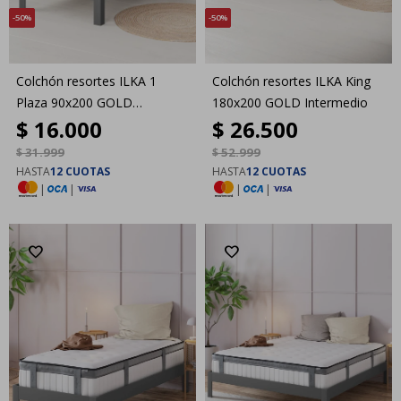
50
50
Colchón resortes ILKA 1
Colchón resortes ILKA King
Plaza 90x200 GOLD
180x200 GOLD Intermedio
$
16.000
$
26.500
Intermedio
$
31.999
$
52.999
HASTA
12 CUOTAS
HASTA
12 CUOTAS
|
|
|
|