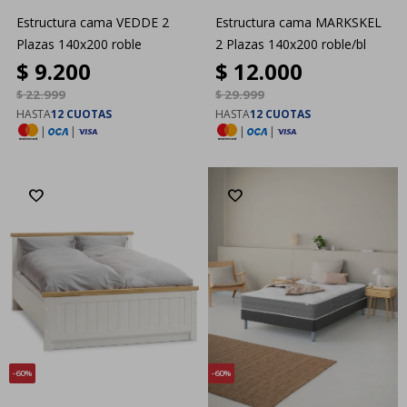
Estructura cama VEDDE 2
Estructura cama MARKSKEL
Plazas 140x200 roble
2 Plazas 140x200 roble/bl
$
9.200
$
12.000
$
22.999
$
29.999
HASTA
12 CUOTAS
HASTA
12 CUOTAS
|
|
|
|
60
60