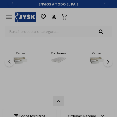
ENVIOS A TODO EL PAIS
close
menu
favorite
Camas
Colchones
Camas
Recomendados