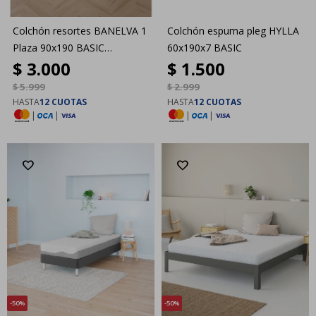
Colchón resortes BANELVA 1
Colchón espuma pleg HYLLA
Plaza 90x190 BASIC
60x190x7 BASIC
$
3.000
$
1.500
Intermedio
$
5.999
$
2.999
HASTA
12 CUOTAS
HASTA
12 CUOTAS
|
|
|
|
50
50