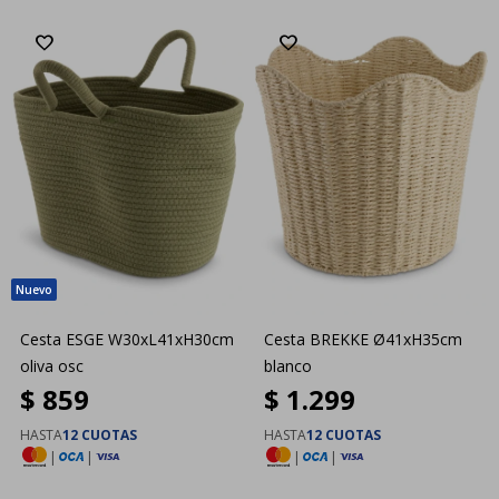
Cesta ESGE W30xL41xH30cm
Cesta BREKKE Ø41xH35cm
oliva osc
blanco
$
859
$
1.299
HASTA
12 CUOTAS
HASTA
12 CUOTAS
|
|
|
|