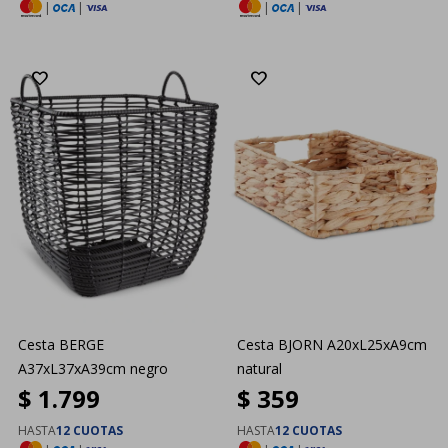
|
|
|
|
Cesta BERGE
Cesta BJORN A20xL25xA9cm
A37xL37xA39cm negro
natural
$
1.799
$
359
HASTA
12 CUOTAS
HASTA
12 CUOTAS