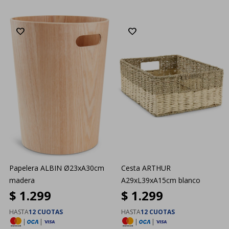
Papelera ALBIN Ø23xA30cm
Cesta ARTHUR
madera
A29xL39xA15cm blanco
$
1.299
$
1.299
HASTA
12 CUOTAS
HASTA
12 CUOTAS
|
|
|
|