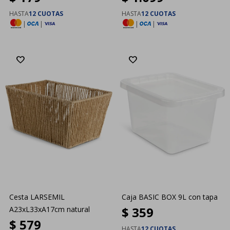
HASTA
12 CUOTAS
HASTA
12 CUOTAS
|
|
|
|
Cesta LARSEMIL
Caja BASIC BOX 9L con tapa
$
359
A23xL33xA17cm natural
$
579
HASTA
12 CUOTAS