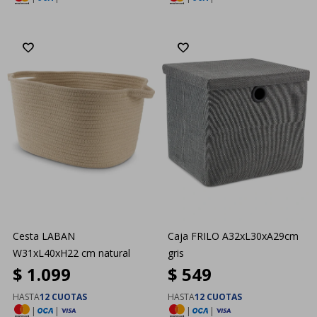
Cesta LABAN
Caja FRILO A32xL30xA29cm
W31xL40xH22 cm natural
gris
$
1.099
$
549
HASTA
12 CUOTAS
HASTA
12 CUOTAS
|
|
|
|