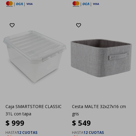
|
|
|
|
Caja SMARTSTORE CLASSIC
Cesta MALTE 32x27x16 cm
31L con tapa
gris
$
999
$
549
HASTA
12 CUOTAS
HASTA
12 CUOTAS