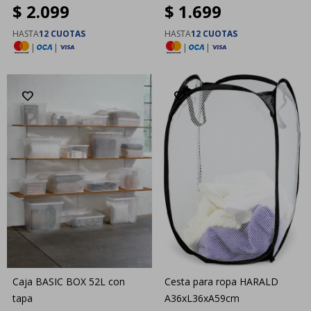
$
2.099
$
1.699
60L con tapa
HASTA
12 CUOTAS
HASTA
12 CUOTAS
|
|
|
|
Caja BASIC BOX 52L con
Cesta para ropa HARALD
tapa
A36xL36xA59cm