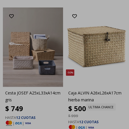
50
Cesta JOSEF A25xL33xA14cm
Caja ALVIN A26xL26xA17cm
gris
hierba marina
$
749
$
500
ULTIMA CHANCE
$
999
HASTA
12 CUOTAS
HASTA
12 CUOTAS
|
|
|
|