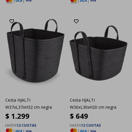
|
|
|
|
Cesta HJALTI
Cesta HJALTI
W37xL37xH32 cm negra
W30xL30xH20 cm negra
$
1.299
$
649
HASTA
12 CUOTAS
HASTA
12 CUOTAS
|
|
|
|