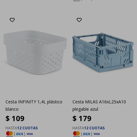
Cesta INFINITY 1,4L plástico
Cesta MILAS A16xL25xA10
blanco
plegable azul
$
109
$
179
HASTA
12 CUOTAS
HASTA
12 CUOTAS
|
|
|
|