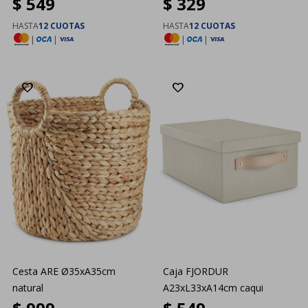
$
549
$
329
HASTA
12 CUOTAS
HASTA
12 CUOTAS
|
|
|
|
Cesta ARE Ø35xA35cm
Caja FJORDUR
natural
A23xL33xA14cm caqui