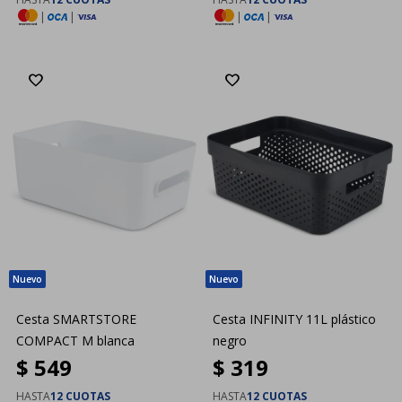
|
|
|
|
Cesta SMARTSTORE
Cesta INFINITY 11L plástico
COMPACT M blanca
negro
$
549
$
319
HASTA
12 CUOTAS
HASTA
12 CUOTAS