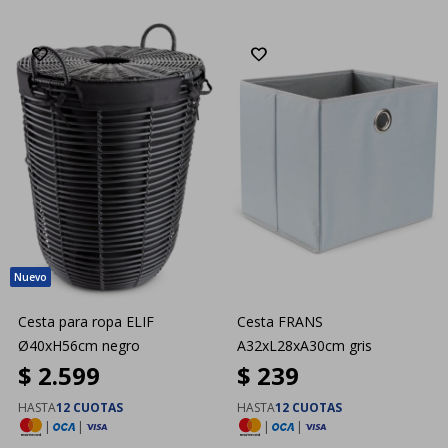
Cesta para ropa ELIF
Cesta FRANS
Ø40xH56cm negro
A32xL28xA30cm gris
$
2.599
$
239
HASTA
12 CUOTAS
HASTA
12 CUOTAS
|
|
|
|