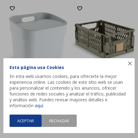

Esta página usa Cookies
En esta web usamos cookies, para ofrecerte la mejor
experiencia online. Las cookies de este sitio web se usan
para personalizar el contenido y los anuncios, ofrecer
Papelera READY TO
Cesta MILAS W16xL25xH10
funciones de redes sociales y analizar el tráfico, publicidad
COLLECT 5L blanca
plegable verde
y análisis web. Puedes revisar mayores detalles e
$
549
$
179
información
aquí
.
HASTA
12 CUOTAS
HASTA
12 CUOTAS
ACEPTAR
RECHAZAR
|
|
|
|