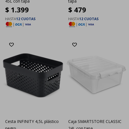
45L con tapa
tapa
$
1.399
$
479
HASTA
12 CUOTAS
HASTA
12 CUOTAS
|
|
|
|
Cesta INFINITY 4,5L plástico
Caja SMARTSTORE CLASSIC
negro
24L con tapa