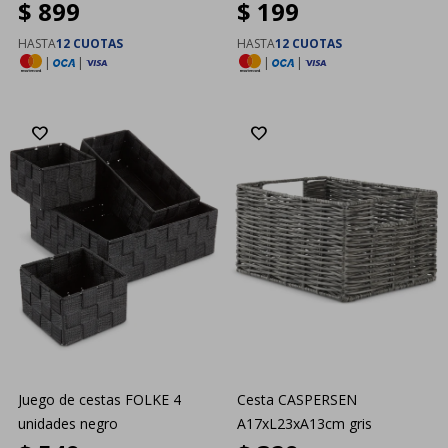
$
899
$
199
HASTA
12 CUOTAS
HASTA
12 CUOTAS
|
|
|
|
Juego de cestas FOLKE 4
Cesta CASPERSEN
unidades negro
A17xL23xA13cm gris