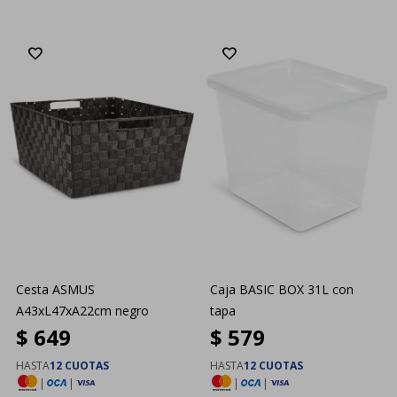
Cesta ASMUS
Caja BASIC BOX 31L con
A43xL47xA22cm negro
tapa
$
649
$
579
HASTA
12 CUOTAS
HASTA
12 CUOTAS
|
|
|
|