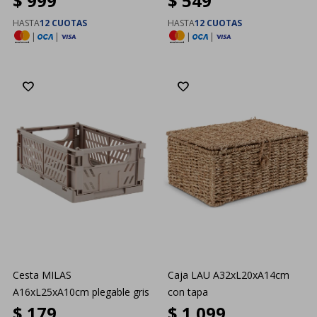
$
999
$
549
HASTA
12 CUOTAS
HASTA
12 CUOTAS
|
|
|
|
Cesta MILAS
Caja LAU A32xL20xA14cm
A16xL25xA10cm plegable gris
con tapa
$
179
$
1.099