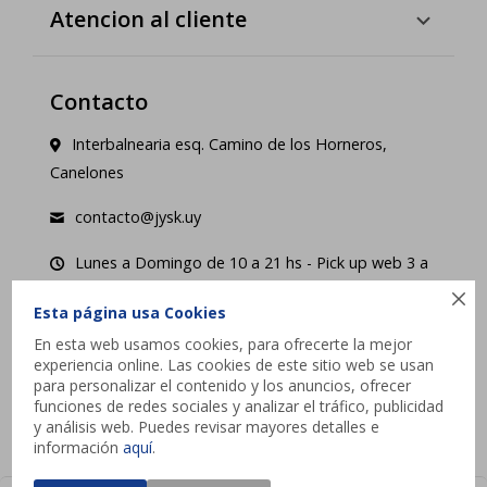
Atencion al cliente
Contacto
Interbalnearia esq. Camino de los Horneros,
Canelones
contacto@jysk.uy
Lunes a Domingo de 10 a 21 hs - Pick up web 3 a
4 días hábiles.

Esta página usa Cookies




En esta web usamos cookies, para ofrecerte la mejor
experiencia online. Las cookies de este sitio web se usan
para personalizar el contenido y los anuncios, ofrecer
funciones de redes sociales y analizar el tráfico, publicidad
y análisis web. Puedes revisar mayores detalles e
información
aquí
.