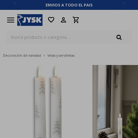
ENVIOS A TODO EL PAIS
close
menu
favorite
Decoración de navidad
Velas y servilletas