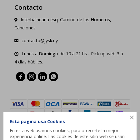
Contacto
Interbalnearia esq. Camino de los Horneros,
Canelones
contacto@jysk.uy
Lunes a Domingo de 10 a 21 hs - Pick up web 3 a
4 días hábiles.





Esta página usa Cookies
En esta web usamos cookies, para ofrecerte la mejor
experiencia online. Las cookies de este sitio web se usan
© Copyright 2026 / JYSK