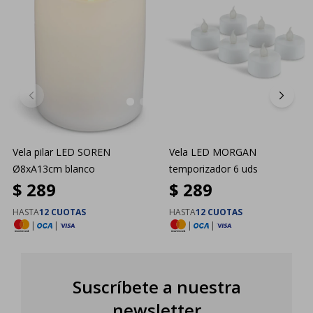
Vela pilar LED SOREN
Vela LED MORGAN
Ø8xA13cm blanco
temporizador 6 uds
$
289
$
289
HASTA
12 CUOTAS
HASTA
12 CUOTAS
|
|
|
|
Suscríbete a nuestra
newsletter