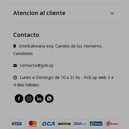
Atencion al cliente
Contacto
Interbalnearia esq. Camino de los Horneros,
Canelones
contacto@jysk.uy
Lunes a Domingo de 10 a 21 hs - Pick up web 3 a
4 días hábiles.



