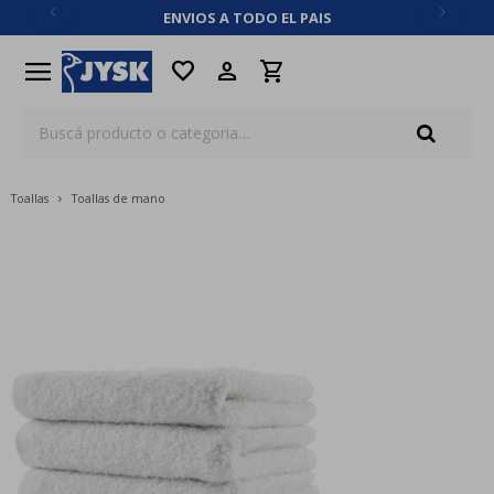
ENVIOS A TODO EL PAIS
close
menu
favorite
Toallas
Toallas de mano