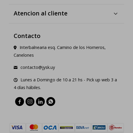
Atencion al cliente
Contacto
Interbalnearia esq. Camino de los Horneros,
Canelones
contacto@jysk.uy
Lunes a Domingo de 10 a 21 hs - Pick up web 3 a
4 días hábiles.



