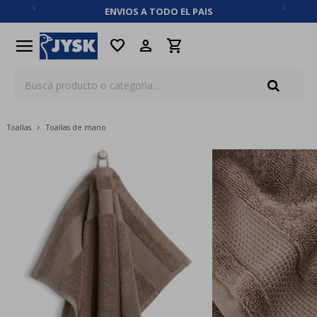
ENVIOS A TODO EL PAIS
close
menu
favorite
Toallas
Toallas de mano