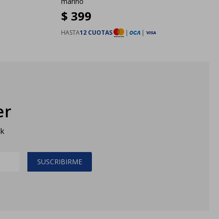
marino
$
399
HASTA
12 CUOTAS
|
|
er
sk
SUSCRIBIRME