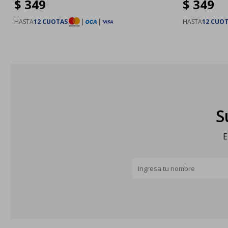
$
349
$
349
HASTA
12 CUOTAS
|
|
HASTA
12 CUO
S
E