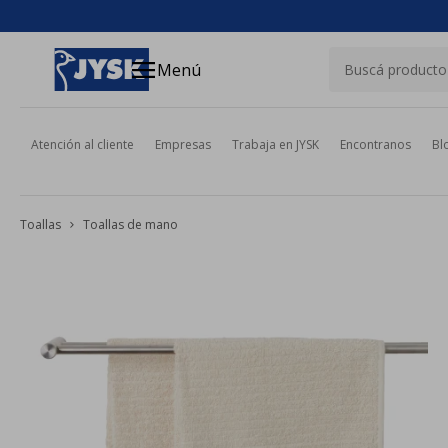
close
menu
Menú
Atención al cliente
Empresas
Trabaja en JYSK
Encontranos
Bl
Toallas
Toallas de mano