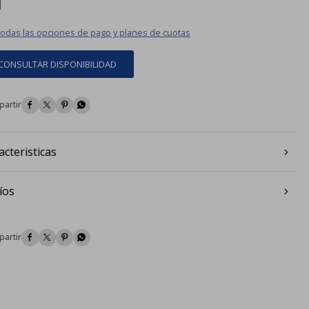
todas las opciones de pago y planes de cuotas
CONSULTAR DISPONIBILIDAD




acteristicas
íos



