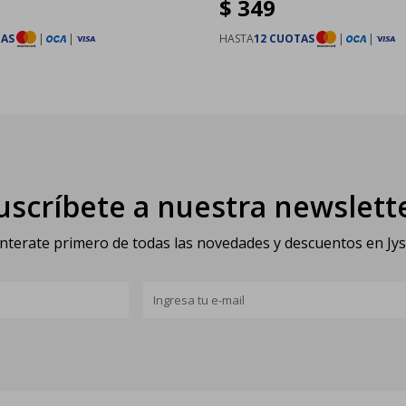
$
349
TAS
|
|
HASTA
12 CUOTAS
|
|
uscríbete a nuestra newslett
nterate primero de todas las novedades y descuentos en Jy