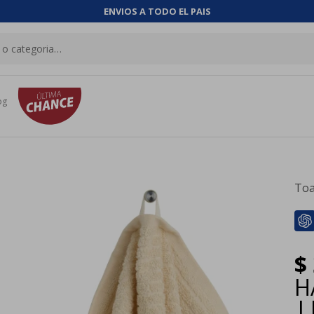
ENVIOS A TODO EL PAIS
og
Toa
$
H
|