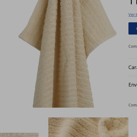
Ver 
Car
Env