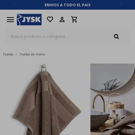
ENVIOS A TODO EL PAIS
close
menu
favorite
Toallas
Toallas de mano