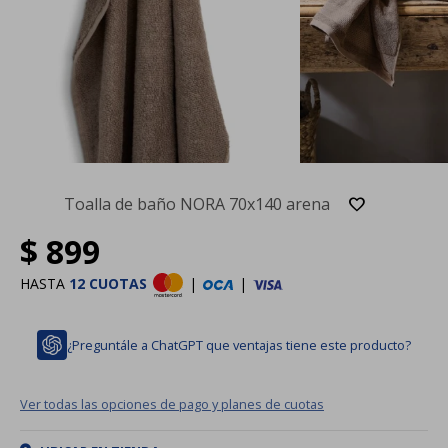
Toalla de baño NORA 70x140 arena
$
899
HASTA
12 CUOTAS
|
|
¿Preguntále a ChatGPT que ventajas tiene este producto?
Ver todas las opciones de pago y planes de cuotas