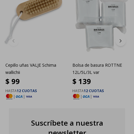
Cepillo uñas VALJE Schima
Bolsa de basura ROTTNE
wallichii
12L/5L/3L var
$
99
$
139
HASTA
12 CUOTAS
HASTA
12 CUOTAS
|
|
|
|
Suscríbete a nuestra
newsletter