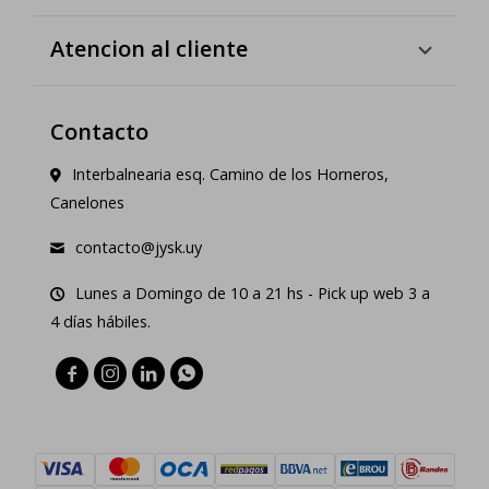
Atencion al cliente
Contacto
Interbalnearia esq. Camino de los Horneros,
Canelones
contacto@jysk.uy
Lunes a Domingo de 10 a 21 hs - Pick up web 3 a
4 días hábiles.



