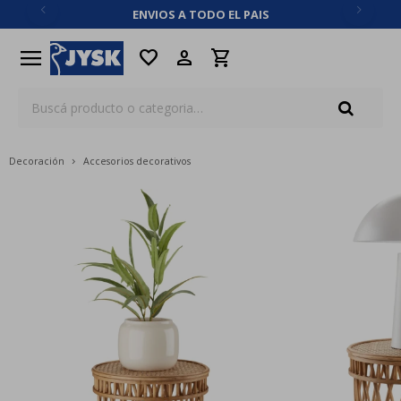
ENVIOS A TODO EL PAIS
close
menu
favorite
Decoración
Accesorios decorativos