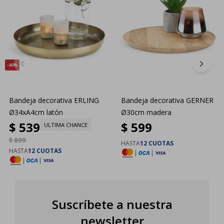
40
Bandeja decorativa ERLING
Bandeja decorativa GERNER
Ø34xA4cm latón
Ø30cm madera
$
539
$
599
ULTIMA CHANCE
$
899
HASTA
12 CUOTAS
HASTA
12 CUOTAS
|
|
|
|
Suscríbete a nuestra
newsletter